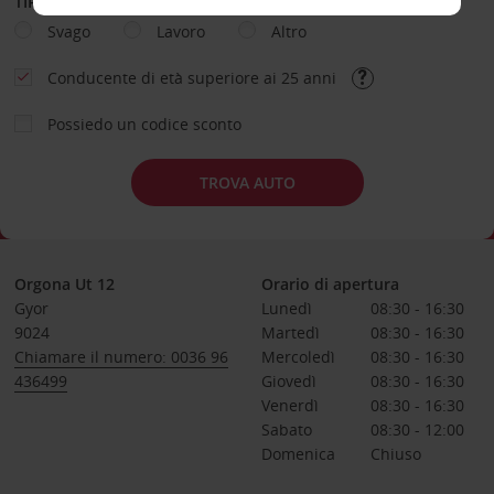
TIPOLOGIA DI NOLEGGIO
Svago
Lavoro
Altro
Conducente di età superiore ai 25 anni
Possiedo un codice sconto
TROVA AUTO
Orgona Ut 12
Orario di apertura
Gyor
Lunedì
08:30 - 16:30
9024
Martedì
08:30 - 16:30
Chiamare il numero: 0036 96
Mercoledì
08:30 - 16:30
436499
Giovedì
08:30 - 16:30
Venerdì
08:30 - 16:30
Sabato
08:30 - 12:00
Domenica
Chiuso