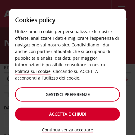
Menù
Cookies policy
Welcome
Utilizziamo i cookie per personalizzare le nostre
to
offerte, analizzare i dati e migliorare l’esperienza di
Noleggio auto Gyor città
Avis
navigazione sul nostro sito. Condividiamo i dati
anche con partner affidabili che si occupano di
pubblicità e analisi dei dati; per maggiori
informazioni è possibile consultare la nostra
RITIRO DA
Politica sui cookie
. Cliccando su ACCETTA
acconsenti all’utilizzo dei cookie.
GESTISCI PREFERENZE
Scegli una località di riconsegna diversa
DAL GIORNO
AL GIORNO
ACCETTA E CHIUDI
Continua senza accettare