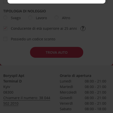
TIPOLOGIA DI NOLEGGIO
Svago
Lavoro
Altro
Conducente di età superiore ai 25 anni
Possiedo un codice sconto
TROVA AUTO
Boryspil Apt
Orario di apertura
Terminal D
Lunedì
08:00 - 21:00
Kyiv
Martedì
08:00 - 21:00
08300
Mercoledì
08:00 - 21:00
Chiamare il numero: 38 044
Giovedì
08:00 - 21:00
502 2010
Venerdì
08:00 - 21:00
Sabato
08:00 - 18:00