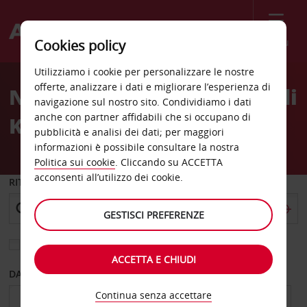
Menù
Cookies policy
Welcome
Utilizziamo i cookie per personalizzare le nostre
to
offerte, analizzare i dati e migliorare l’esperienza di
Noleggio auto Aeroporto di
Avis
navigazione sul nostro sito. Condividiamo i dati
anche con partner affidabili che si occupano di
Kiev Boryspil Terminal B
pubblicità e analisi dei dati; per maggiori
informazioni è possibile consultare la nostra
Politica sui cookie
. Cliccando su ACCETTA
acconsenti all’utilizzo dei cookie.
RITIRO DA
GESTISCI PREFERENZE
Scegli una località di riconsegna diversa
ACCETTA E CHIUDI
DAL GIORNO
AL GIORNO
Continua senza accettare