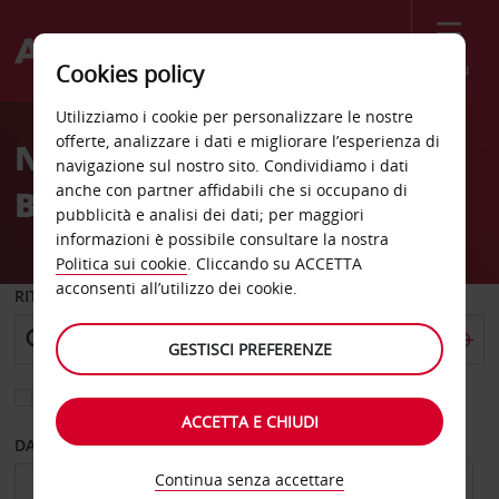
Menù
Cookies policy
Welcome
Utilizziamo i cookie per personalizzare le nostre
to
offerte, analizzare i dati e migliorare l’esperienza di
Noleggio auto Istinye
Avis
navigazione sul nostro sito. Condividiamo i dati
anche con partner affidabili che si occupano di
Birmot Istanbul
pubblicità e analisi dei dati; per maggiori
informazioni è possibile consultare la nostra
Politica sui cookie
. Cliccando su ACCETTA
acconsenti all’utilizzo dei cookie.
RITIRO DA
GESTISCI PREFERENZE
Scegli una località di riconsegna diversa
ACCETTA E CHIUDI
DAL GIORNO
AL GIORNO
Continua senza accettare