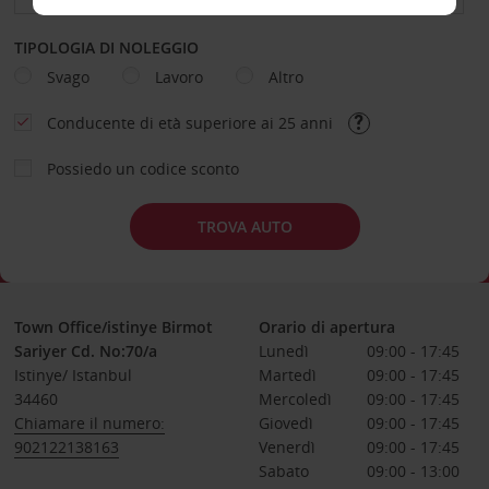
TIPOLOGIA DI NOLEGGIO
Svago
Lavoro
Altro
Conducente di età superiore ai 25 anni
Possiedo un codice sconto
TROVA AUTO
Town Office/istinye Birmot
Orario di apertura
Sariyer Cd. No:70/a
Lunedì
09:00 - 17:45
Istinye/ Istanbul
Martedì
09:00 - 17:45
34460
Mercoledì
09:00 - 17:45
Chiamare il numero:
Giovedì
09:00 - 17:45
902122138163
Venerdì
09:00 - 17:45
Sabato
09:00 - 13:00