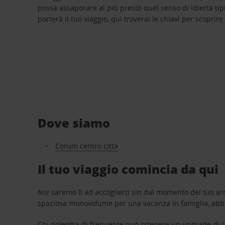
possa assaporare al più presto quel senso di libertà tip
porterà il tuo viaggio, qui troverai le chiavi per scoprire
Dove siamo
Corum centro città
Il tuo viaggio comincia da qui
Noi saremo lì ad accoglierti sin dal momento del tuo arr
spaziosa monovolume per una vacanza in famiglia, abbi
Chi noleggia di frequente può ottenere un upgrade di ca