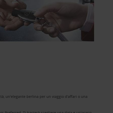
tà, un'elegante berlina per un viaggio d'affari o una
vis Preferred
. Ti basterà scegliere una data e un'orario,