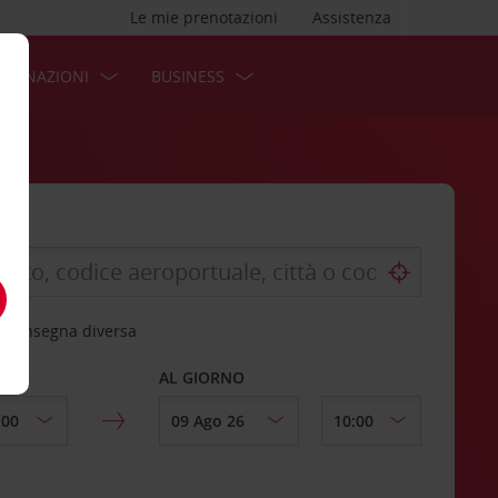
Le mie prenotazioni
Assistenza
STINAZIONI
BUSINESS
 riconsegna diversa
AL GIORNO