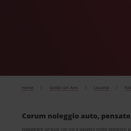
Home
Guida con Avis
Località
Nol
Corum noleggio auto, pensato 
Noleggiare un'auto con noi è davvero molto semplice, 