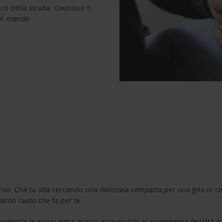
ico della strada. Ovunque ti
 il mondo.
ivo. Che tu stia cercando una deliziosa compatta per una gita in cit
amo l'auto che fa per te.
tegoria (e giorni extra gratis) iscrivendosi al programma fedeltà
A