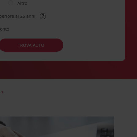
Altro
periore ai 25 anni
conto
TROVA AUTO
um