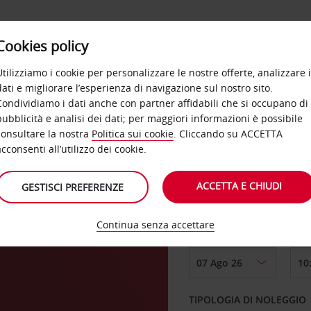
Cookies policy
OFFERTE
SELF SERVICE
PRODOTTI
DE
Utilizziamo i cookie per personalizzare le nostre offerte, analizzare i
dati e migliorare l’esperienza di navigazione sul nostro sito.
Condividiamo i dati anche con partner affidabili che si occupano di
pubblicità e analisi dei dati; per maggiori informazioni è possibile
consultare la nostra
Politica sui cookie
. Cliccando su ACCETTA
RITIRO DA
acconsenti all’utilizzo dei cookie.
ACCETTA E CHIUDI
GESTISCI PREFERENZE
Scegli una località di
Continua senza accettare
DAL GIORNO
TIPOLOGIA DI NOLEGGIO