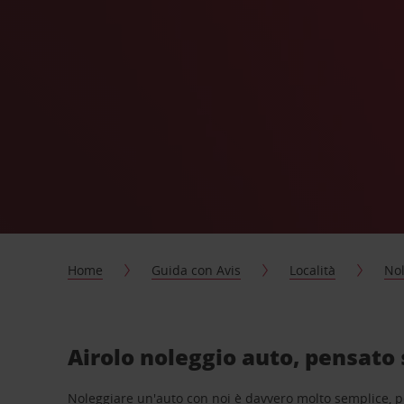
Home
Guida con Avis
Località
Nol
Airolo noleggio auto, pensato 
Noleggiare un'auto con noi è davvero molto semplice, 