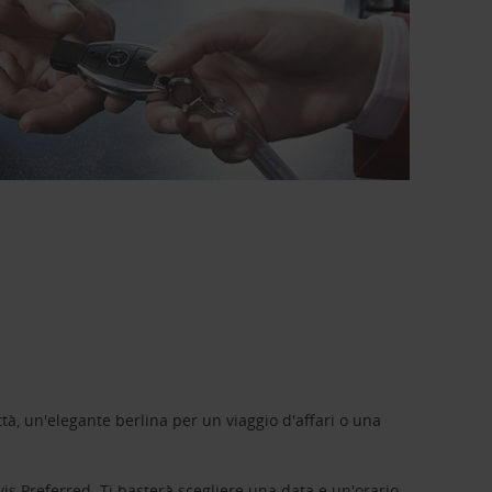
tà, un'elegante berlina per un viaggio d'affari o una
vis Preferred
. Ti basterà scegliere una data e un'orario,