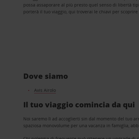
possa assaporare al più presto quel senso di libertà tip
porterà il tuo viaggio, qui troverai le chiavi per scoprire
Dove siamo
Avis Airolo
Il tuo viaggio comincia da qui
Noi saremo lì ad accoglierti sin dal momento del tuo arr
spaziosa monovolume per una vacanza in famiglia, abbi
Chi noleggia di frequente può ottenere un upgrade di ca