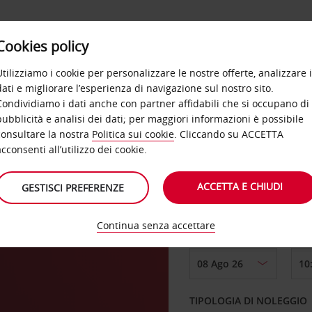
Cookies policy
OFFERTE
SELF SERVICE
PRODOTTI
DE
Utilizziamo i cookie per personalizzare le nostre offerte, analizzare i
dati e migliorare l’esperienza di navigazione sul nostro sito.
Condividiamo i dati anche con partner affidabili che si occupano di
pubblicità e analisi dei dati; per maggiori informazioni è possibile
consultare la nostra
Politica sui cookie
. Cliccando su ACCETTA
RITIRO DA
acconsenti all’utilizzo dei cookie.
ACCETTA E CHIUDI
GESTISCI PREFERENZE
Scegli una località di
Continua senza accettare
DAL GIORNO
TIPOLOGIA DI NOLEGGIO