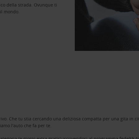
ico della strada. Ovunque ti
 il mondo.
ivo. Che tu stia cercando una deliziosa compatta per una gita in cit
amo l'auto che fa per te.
tegoria (e giorni extra gratis) iscrivendosi al programma fedeltà
A