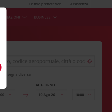
Le mie prenotazioni
Assistenza
STINAZIONI
BUSINESS
 riconsegna diversa
AL GIORNO