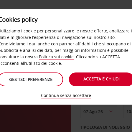
Cookies policy
OFFERTE
SELF SERVICE
PRODOTTI
DE
Utilizziamo i cookie per personalizzare le nostre offerte, analizzare i
dati e migliorare l’esperienza di navigazione sul nostro sito.
Condividiamo i dati anche con partner affidabili che si occupano di
pubblicità e analisi dei dati; per maggiori informazioni è possibile
consultare la nostra
Politica sui cookie
. Cliccando su ACCETTA
RITIRO DA
acconsenti all’utilizzo dei cookie.
ACCETTA E CHIUDI
GESTISCI PREFERENZE
Scegli una località di
Continua senza accettare
DAL GIORNO
TIPOLOGIA DI NOLEGGIO