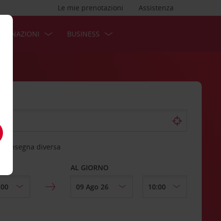
Le mie prenotazioni
Assistenza
STINAZIONI
BUSINESS
 riconsegna diversa
AL GIORNO