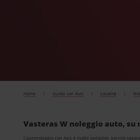
Home
Guida con Avis
Località
Nol
Vasteras W noleggio auto, su 
L’autonoleggio con Avis è molto semplice, perchè sappiam