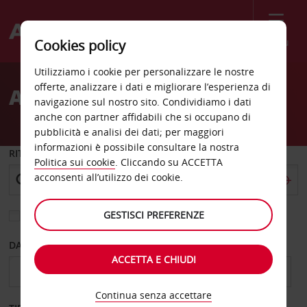
Menù
Cookies policy
Welcome
Utilizziamo i cookie per personalizzare le nostre
to
offerte, analizzare i dati e migliorare l’esperienza di
Autonoleggio Umea
Avis
navigazione sul nostro sito. Condividiamo i dati
anche con partner affidabili che si occupano di
pubblicità e analisi dei dati; per maggiori
informazioni è possibile consultare la nostra
RITIRO DA
Politica sui cookie
. Cliccando su ACCETTA
acconsenti all’utilizzo dei cookie.
GESTISCI PREFERENZE
Scegli una località di riconsegna diversa
DAL GIORNO
AL GIORNO
ACCETTA E CHIUDI
Continua senza accettare