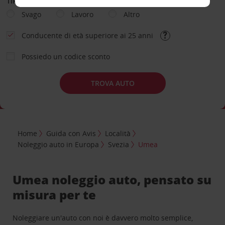
TIPOLOGIA DI NOLEGGIO
Svago
Lavoro
Altro
Conducente di età superiore ai 25 anni
Possiedo un codice sconto
TROVA AUTO
Home
Guida con Avis
Località
Noleggio auto in Europa
Svezia
Umea
Umea noleggio auto, pensato su
misura per te
Noleggiare un'auto con noi è davvero molto semplice,