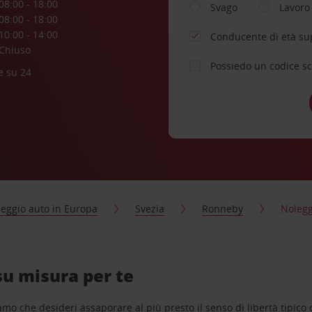
08:00 - 18:00
Svago
Lavoro
08:00 - 18:00
10:00 - 14:00
Conducente di età su
Chiuso
Possiedo un codice s
e su 24
eggio auto in Europa
Svezia
Ronneby
Nolegg
su misura per te
o che desideri assaporare al più presto il senso di libertà tipico de