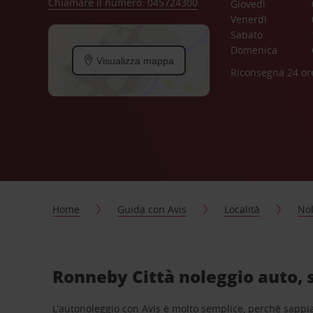
Chiamare il numero: 045724300
Giovedì
Venerdì
Sabato
Domenica
Visualizza mappa
Riconsegna 24 or
Home
Guida con Avis
Località
Nol
Ronneby Città noleggio auto, 
L’autonoleggio con Avis è molto semplice, perchè sappiam