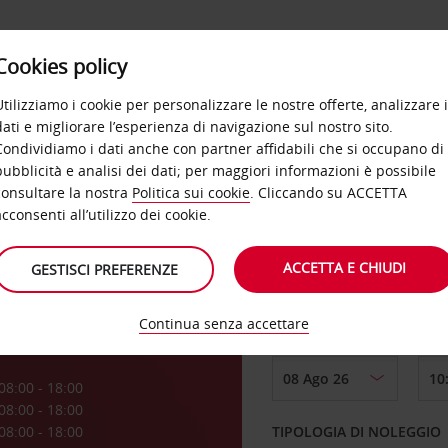
Cookies policy
OFFERTE
SELF SERVICE
PRODOTTI
DE
Utilizziamo i cookie per personalizzare le nostre offerte, analizzare i
dati e migliorare l’esperienza di navigazione sul nostro sito.
Condividiamo i dati anche con partner affidabili che si occupano di
pubblicità e analisi dei dati; per maggiori informazioni è possibile
consultare la nostra
Politica sui cookie
. Cliccando su ACCETTA
RITIRO DA
acconsenti all’utilizzo dei cookie.
ACCETTA E CHIUDI
GESTISCI PREFERENZE
Scegli una località di
Continua senza accettare
DAL GIORNO
a
08:00 - 18:00
08:00 - 18:00
08:00 - 18:00
TIPOLOGIA DI NOLEGGIO