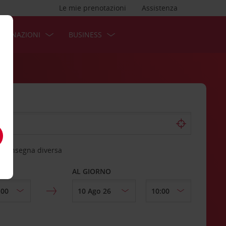
Le mie prenotazioni
Assistenza
STINAZIONI
BUSINESS
 riconsegna diversa
AL GIORNO