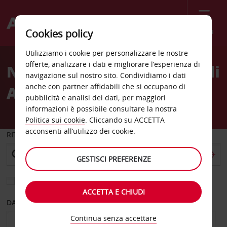
Menù
Cookies policy
Welcome
Utilizziamo i cookie per personalizzare le nostre
to
offerte, analizzare i dati e migliorare l’esperienza di
Noleggio auto Aeroporto di
Avis
navigazione sul nostro sito. Condividiamo i dati
anche con partner affidabili che si occupano di
Are/Ostersund
pubblicità e analisi dei dati; per maggiori
informazioni è possibile consultare la nostra
Politica sui cookie
. Cliccando su ACCETTA
acconsenti all’utilizzo dei cookie.
RITIRO DA
GESTISCI PREFERENZE
Scegli una località di riconsegna diversa
ACCETTA E CHIUDI
DAL GIORNO
AL GIORNO
Continua senza accettare