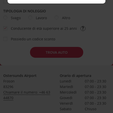
TIPOLOGIA DI NOLEGGIO
Svago
Lavoro
Altro
Conducente di età superiore ai 25 anni
Possiedo un codice sconto
TROVA AUTO
Ostersunds Airport
Orario di apertura
Froson
Lunedì
07:00 - 23:30
83296
Martedì
07:00 - 23:30
Chiamare il numero: +46 63
Mercoledì
07:00 - 23:30
44870
Giovedì
07:00 - 23:30
Venerdì
07:00 - 23:30
Sabato
Chiuso