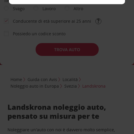
TIPOLOGIA DI NOLEGGIO
Svago
Lavoro
Altro
Conducente di età superiore ai 25 anni
Possiedo un codice sconto
TROVA AUTO
Home
Guida con Avis
Località
Noleggio auto in Europa
Svezia
Landskrona
Landskrona noleggio auto,
pensato su misura per te
Noleggiare un'auto con noi è davvero molto semplice,