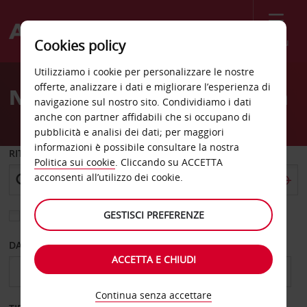
Menù
Cookies policy
Welcome
Utilizziamo i cookie per personalizzare le nostre
to
offerte, analizzare i dati e migliorare l’esperienza di
Noleggio auto Landskrona
Avis
navigazione sul nostro sito. Condividiamo i dati
anche con partner affidabili che si occupano di
pubblicità e analisi dei dati; per maggiori
informazioni è possibile consultare la nostra
RITIRO DA
Politica sui cookie
. Cliccando su ACCETTA
acconsenti all’utilizzo dei cookie.
GESTISCI PREFERENZE
Scegli una località di riconsegna diversa
DAL GIORNO
AL GIORNO
ACCETTA E CHIUDI
Continua senza accettare