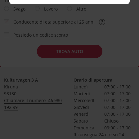
TIPOLOGIA DI NOLEGGIO
Svago
Lavoro
Altro
Conducente di età superiore ai 25 anni
Possiedo un codice sconto
TROVA AUTO
Kulturvagen 3 A
Orario di apertura
Kiruna
Lunedì
07:00 - 17:00
98130
Martedì
07:00 - 17:00
Chiamare il numero: 46 980
Mercoledì
07:00 - 17:00
192 99
Giovedì
07:00 - 17:00
Venerdì
07:00 - 17:00
Sabato
Chiuso
Domenica
09:00 - 17:00
Riconsegna 24 ore su 24