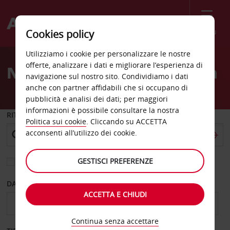
Menù
Cookies policy
Welcome
Utilizziamo i cookie per personalizzare le nostre
to
offerte, analizzare i dati e migliorare l’esperienza di
Noleggio auto Kiruna città
Avis
navigazione sul nostro sito. Condividiamo i dati
anche con partner affidabili che si occupano di
pubblicità e analisi dei dati; per maggiori
informazioni è possibile consultare la nostra
RITIRO DA
Politica sui cookie
. Cliccando su ACCETTA
acconsenti all’utilizzo dei cookie.
GESTISCI PREFERENZE
Scegli una località di riconsegna diversa
DAL GIORNO
AL GIORNO
ACCETTA E CHIUDI
Continua senza accettare