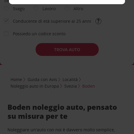
TIPOLOGIA DI NOLEGGIO
Svago
Lavoro
Altro
Conducente di età superiore ai 25 anni
Possiedo un codice sconto
TROVA AUTO
Home
Guida con Avis
Località
Noleggio auto in Europa
Svezia
Boden
Boden noleggio auto, pensato
su misura per te
Noleggiare un'auto con noi è davvero molto semplice,