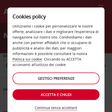
Menù
Cookies policy
Welcome
Utilizziamo i cookie per personalizzare le nostre
to
offerte, analizzare i dati e migliorare l’esperienza di
Noleggio auto Boden
Avis
navigazione sul nostro sito. Condividiamo i dati
anche con partner affidabili che si occupano di
pubblicità e analisi dei dati; per maggiori
informazioni è possibile consultare la nostra
RITIRO DA
Politica sui cookie
. Cliccando su ACCETTA
acconsenti all’utilizzo dei cookie.
GESTISCI PREFERENZE
Scegli una località di riconsegna diversa
DAL GIORNO
AL GIORNO
ACCETTA E CHIUDI
Continua senza accettare