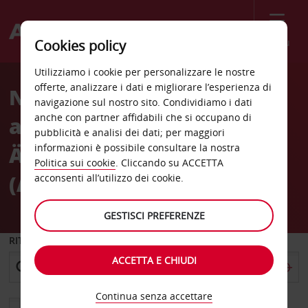
Menù
Cookies policy
Welcome
Utilizziamo i cookie per personalizzare le nostre
to
offerte, analizzare i dati e migliorare l’esperienza di
Noleggio auto
Avis
navigazione sul nostro sito. Condividiamo i dati
anche con partner affidabili che si occupano di
all'Aeroporto di
pubblicità e analisi dei dati; per maggiori
Ängelholm-Helsingborg
informazioni è possibile consultare la nostra
Politica sui cookie
. Cliccando su ACCETTA
(AGH)
acconsenti all’utilizzo dei cookie.
GESTISCI PREFERENZE
RITIRO DA
ACCETTA E CHIUDI
Continua senza accettare
Scegli una località di riconsegna diversa