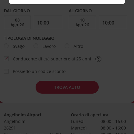
DAL GIORNO
AL GIORNO
TIPOLOGIA DI NOLEGGIO
Svago
Lavoro
Altro
Conducente di età superiore ai 25 anni
Possiedo un codice sconto
TROVA AUTO
Angelholm Airport
Orario di apertura
Angelholm
Lunedì
08:00 - 16:00
26291
Martedì
08:00 - 16:00