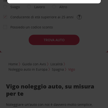
TIPOLOGIA DI NOLEGGIO
Svago
Lavoro
Altro
Conducente di età superiore ai 25 anni
Possiedo un codice sconto
TROVA AUTO
Home
Guida con Avis
Località
Noleggio auto in Europa
Spagna
Vigo
Vigo noleggio auto, su misura
per te
Noleggiare un'auto con noi è davvero molto semplice,