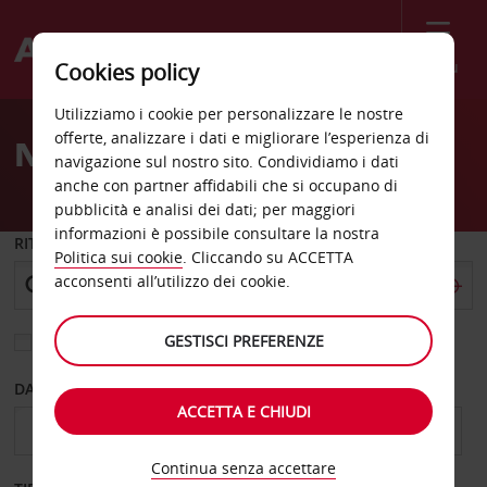
Menù
Cookies policy
Welcome
Utilizziamo i cookie per personalizzare le nostre
to
offerte, analizzare i dati e migliorare l’esperienza di
Noleggio auto Vigo
Avis
navigazione sul nostro sito. Condividiamo i dati
anche con partner affidabili che si occupano di
pubblicità e analisi dei dati; per maggiori
informazioni è possibile consultare la nostra
RITIRO DA
Politica sui cookie
. Cliccando su ACCETTA
acconsenti all’utilizzo dei cookie.
GESTISCI PREFERENZE
Scegli una località di riconsegna diversa
DAL GIORNO
AL GIORNO
ACCETTA E CHIUDI
Continua senza accettare