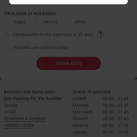
TIPOLOGIA DI NOLEGGIO
Svago
Lavoro
Altro
Conducente di età superiore ai 25 anni
Possiedo un codice sconto
TROVA AUTO
Estacion Ave Santa Justa
Orario di apertura
Dev Parking P3, Via Auxiliar
Lunedì
08:00 - 21:45
Sevilla
Martedì
08:00 - 21:45
41005
Mercoledì
08:00 - 21:45
Chiamare il numero:
Giovedì
08:00 - 21:45
+34902110283
Venerdì
08:00 - 21:45
Sabato
09:00 - 19:45