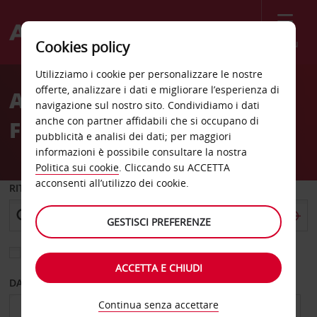
Menù
Cookies policy
Welcome
Utilizziamo i cookie per personalizzare le nostre
to
offerte, analizzare i dati e migliorare l’esperienza di
Autonoleggio Stazione
Avis
navigazione sul nostro sito. Condividiamo i dati
anche con partner affidabili che si occupano di
Ferroviaria Siviglia
pubblicità e analisi dei dati; per maggiori
informazioni è possibile consultare la nostra
Politica sui cookie
. Cliccando su ACCETTA
acconsenti all’utilizzo dei cookie.
RITIRO DA
GESTISCI PREFERENZE
Scegli una località di riconsegna diversa
ACCETTA E CHIUDI
DAL GIORNO
AL GIORNO
Continua senza accettare