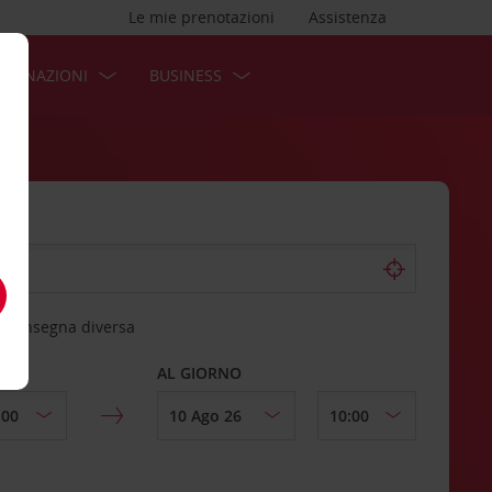
Le mie prenotazioni
Assistenza
STINAZIONI
BUSINESS
 riconsegna diversa
AL GIORNO