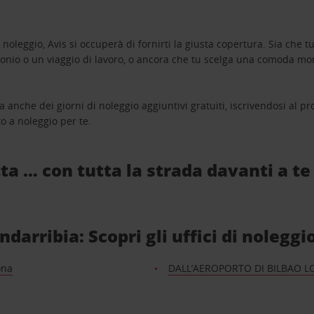
oleggio, Avis si occuperà di fornirti la giusta copertura. Sia che tu
monio o un viaggio di lavoro, o ancora che tu scelga una comoda mo
a anche dei giorni di noleggio aggiuntivi gratuiti, iscrivendosi al
o a noleggio per te.
ta … con tutta la strada davanti a te
arribia: Scopri gli uffici di noleggi
ona
DALL’AEROPORTO DI BILBAO L