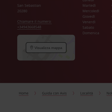
San Sebastian
Martedì
20280
Mercoledì
Giovedì
Chiamare il numero:
Venerdì
+34943668548
Sabato
Domenica
Visualizza mappa
Home
Guida con Avis
Località
Nol