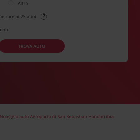
Altro
periore ai 25 anni
conto
TROVA AUTO
Noleggio auto Aeroporto di San Sebastián Hondarribia