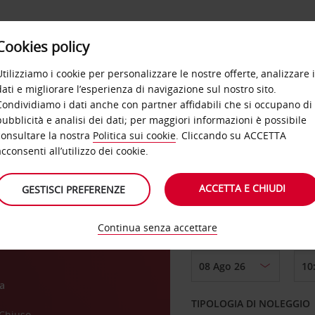
Cookies policy
OFFERTE
SELF SERVICE
PRODOTTI
DE
Utilizziamo i cookie per personalizzare le nostre offerte, analizzare i
dati e migliorare l’esperienza di navigazione sul nostro sito.
Condividiamo i dati anche con partner affidabili che si occupano di
pubblicità e analisi dei dati; per maggiori informazioni è possibile
consultare la nostra
Politica sui cookie
. Cliccando su ACCETTA
RITIRO DA
acconsenti all’utilizzo dei cookie.
 San
ACCETTA E CHIUDI
GESTISCI PREFERENZE
Scegli una località di
Continua senza accettare
DAL GIORNO
a
TIPOLOGIA DI NOLEGGIO
Chiuso