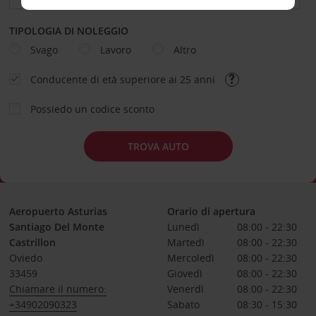
TIPOLOGIA DI NOLEGGIO
Svago
Lavoro
Altro
Conducente di età superiore ai 25 anni
Possiedo un codice sconto
TROVA AUTO
Aeropuerto Asturias
Orario di apertura
Santiago Del Monte
Lunedì
08:00 - 22:30
Castrillon
Martedì
08:00 - 22:30
Oviedo
Mercoledì
08:00 - 22:30
33459
Giovedì
08:00 - 22:30
Chiamare il numero:
Venerdì
08:00 - 22:30
+34902090323
Sabato
08:30 - 15:30