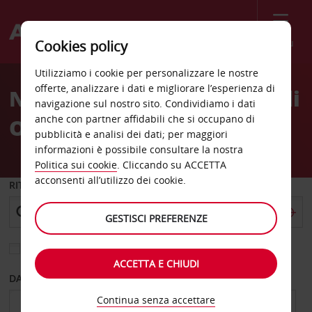
Menù
Cookies policy
Welcome
Utilizziamo i cookie per personalizzare le nostre
to
offerte, analizzare i dati e migliorare l’esperienza di
Noleggio auto aeroporto di
Avis
navigazione sul nostro sito. Condividiamo i dati
anche con partner affidabili che si occupano di
Oviedo Asturias
pubblicità e analisi dei dati; per maggiori
informazioni è possibile consultare la nostra
Politica sui cookie
. Cliccando su ACCETTA
acconsenti all’utilizzo dei cookie.
RITIRO DA
GESTISCI PREFERENZE
Scegli una località di riconsegna diversa
ACCETTA E CHIUDI
DAL GIORNO
AL GIORNO
Continua senza accettare