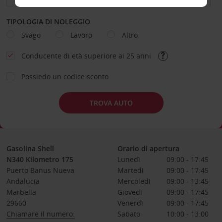
TIPOLOGIA DI NOLEGGIO
Svago
Lavoro
Altro
Conducente di età superiore ai 25 anni
Possiedo un codice sconto
TROVA AUTO
Gasolina Shell
Orario di apertura
N340 Kilometro 175
Lunedì
09:00 - 17:45
Puerto Banus Nueva
Martedì
09:00 - 17:45
Andalucía
Mercoledì
09:00 - 13:45
Marbella
Giovedì
09:00 - 17:45
29660
Venerdì
09:00 - 17:45
Chiamare il numero:
Sabato
10:00 - 13:00