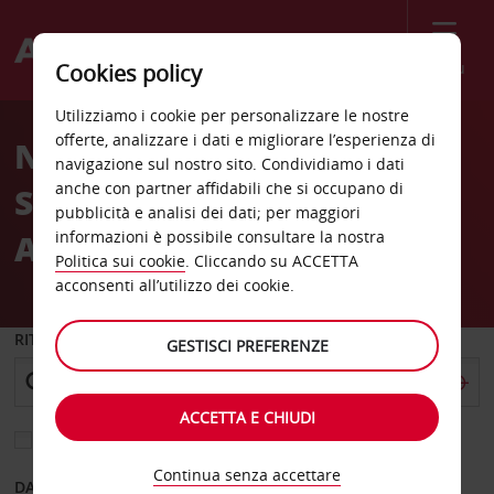
Menù
Cookies policy
Welcome
Utilizziamo i cookie per personalizzare le nostre
to
offerte, analizzare i dati e migliorare l’esperienza di
Noleggio auto alla
Avis
navigazione sul nostro sito. Condividiamo i dati
anche con partner affidabili che si occupano di
Stazione di Madrid Atocha
pubblicità e analisi dei dati; per maggiori
Ave
informazioni è possibile consultare la nostra
Politica sui cookie
. Cliccando su ACCETTA
acconsenti all’utilizzo dei cookie.
RITIRO DA
GESTISCI PREFERENZE
ACCETTA E CHIUDI
Scegli una località di riconsegna diversa
Continua senza accettare
DAL GIORNO
AL GIORNO