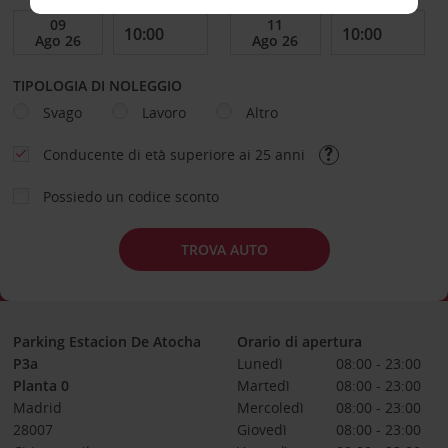
TIPOLOGIA DI NOLEGGIO
Svago
Lavoro
Altro
Conducente di età superiore ai 25 anni
Possiedo un codice sconto
TROVA AUTO
Parking Estacion De Atocha
Orario di apertura
P3a
Lunedì
08:00 - 23:00
Planta 0
Martedì
08:00 - 23:00
Madrid
Mercoledì
08:00 - 23:00
28007
Giovedì
08:00 - 23:00