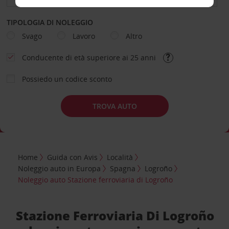
TIPOLOGIA DI NOLEGGIO
Svago
Lavoro
Altro
Conducente di età superiore ai 25 anni
Possiedo un codice sconto
TROVA AUTO
Home
Guida con Avis
Località
Noleggio auto in Europa
Spagna
Logroño
Noleggio auto Stazione ferroviaria di Logroño
Stazione Ferroviaria Di Logroño