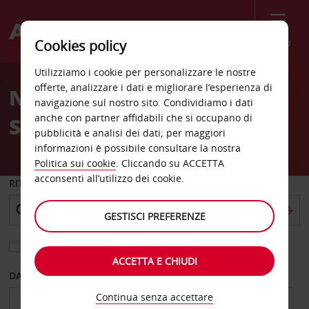
Menù
Cookies policy
Welcome
Utilizziamo i cookie per personalizzare le nostre
to
offerte, analizzare i dati e migliorare l’esperienza di
Noleggio auto alla
Avis
navigazione sul nostro sito. Condividiamo i dati
anche con partner affidabili che si occupano di
Stazione di Logroño
pubblicità e analisi dei dati; per maggiori
informazioni è possibile consultare la nostra
Politica sui cookie
. Cliccando su ACCETTA
acconsenti all’utilizzo dei cookie.
RITIRO DA
GESTISCI PREFERENZE
Scegli una località di riconsegna diversa
ACCETTA E CHIUDI
DAL GIORNO
AL GIORNO
Continua senza accettare