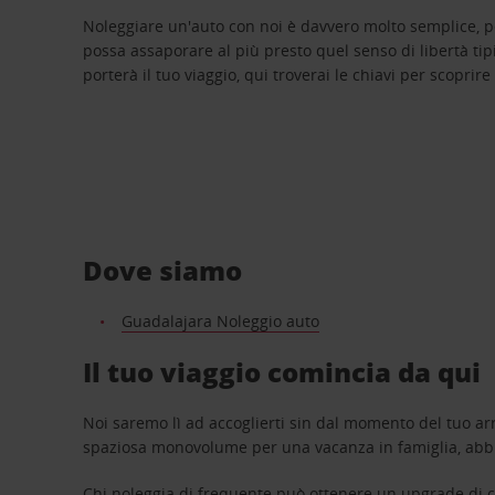
Noleggiare un'auto con noi è davvero molto semplice, 
possa assaporare al più presto quel senso di libertà tip
porterà il tuo viaggio, qui troverai le chiavi per scoprire
Dove siamo
Guadalajara Noleggio auto
Il tuo viaggio comincia da qui
Noi saremo lì ad accoglierti sin dal momento del tuo arr
spaziosa monovolume per una vacanza in famiglia, abbi
Chi noleggia di frequente può ottenere un upgrade di ca