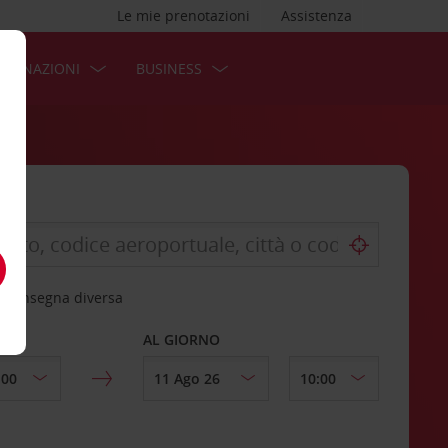
Le mie prenotazioni
Assistenza
STINAZIONI
BUSINESS
 riconsegna diversa
AL GIORNO