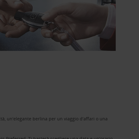
tà, un'elegante berlina per un viaggio d'affari o una
vis Preferred
. Ti basterà scegliere una data e un'orario,