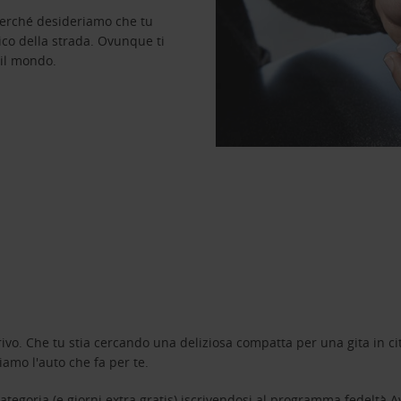
perché desideriamo che tu
ico della strada. Ovunque ti
 il mondo.
ivo. Che tu stia cercando una deliziosa compatta per una gita in cit
amo l'auto che fa per te.
tegoria (e giorni extra gratis) iscrivendosi al programma fedeltà
A