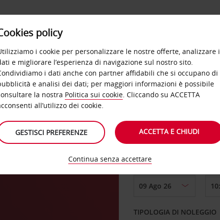
Cookies policy
OFFERTE
SELF SERVICE
PRODOTTI
DE
Utilizziamo i cookie per personalizzare le nostre offerte, analizzare i
dati e migliorare l’esperienza di navigazione sul nostro sito.
Condividiamo i dati anche con partner affidabili che si occupano di
pubblicità e analisi dei dati; per maggiori informazioni è possibile
consultare la nostra
Politica sui cookie
. Cliccando su ACCETTA
RITIRO DA
acconsenti all’utilizzo dei cookie.
ACCETTA E CHIUDI
GESTISCI PREFERENZE
Scegli una località di
Continua senza accettare
DAL GIORNO
TIPOLOGIA DI NOLEGGIO