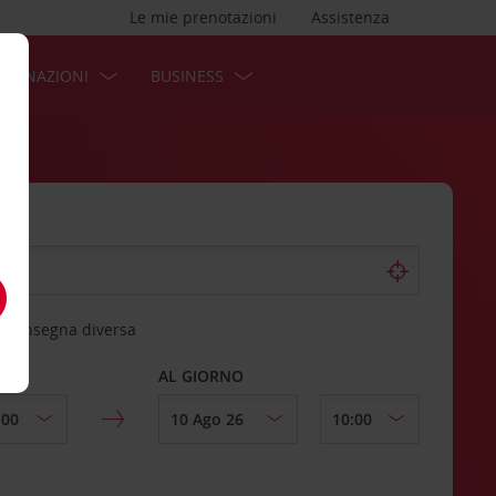
Le mie prenotazioni
Assistenza
STINAZIONI
BUSINESS
 riconsegna diversa
AL GIORNO