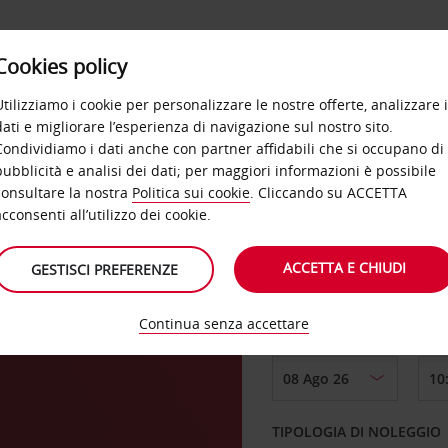
Cookies policy
OFFERTE
SELF SERVICE
PRODOTTI
DE
Utilizziamo i cookie per personalizzare le nostre offerte, analizzare i
dati e migliorare l’esperienza di navigazione sul nostro sito.
Condividiamo i dati anche con partner affidabili che si occupano di
lla
pubblicità e analisi dei dati; per maggiori informazioni è possibile
consultare la nostra
Politica sui cookie
. Cliccando su ACCETTA
RITIRO DA
acconsenti all’utilizzo dei cookie.
ona
ACCETTA E CHIUDI
GESTISCI PREFERENZE
Scegli una località di
Continua senza accettare
DAL GIORNO
TIPOLOGIA DI NOLEGGIO