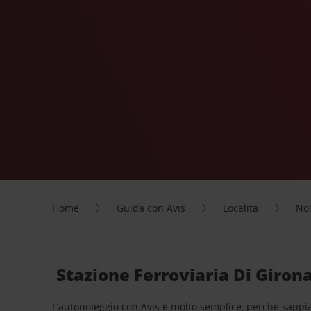
Home
Guida con Avis
Località
Nol
Stazione Ferroviaria Di Girona
L’autonoleggio con Avis è molto semplice, perchè sappiam