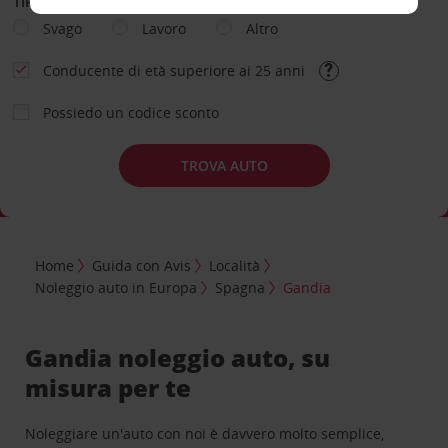
TIPOLOGIA DI NOLEGGIO
Svago
Lavoro
Altro
Conducente di età superiore ai 25 anni
Possiedo un codice sconto
TROVA AUTO
Home
Guida con Avis
Località
Noleggio auto in Europa
Spagna
Gandia
Gandia noleggio auto, su
misura per te
Noleggiare un'auto con noi è davvero molto semplice,