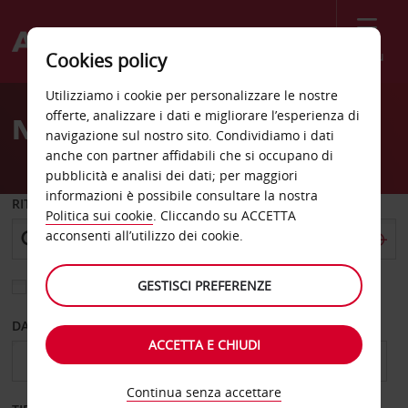
Menù
Cookies policy
Welcome
Utilizziamo i cookie per personalizzare le nostre
to
offerte, analizzare i dati e migliorare l’esperienza di
Noleggio auto Gandia
Avis
navigazione sul nostro sito. Condividiamo i dati
anche con partner affidabili che si occupano di
pubblicità e analisi dei dati; per maggiori
informazioni è possibile consultare la nostra
RITIRO DA
Politica sui cookie
. Cliccando su ACCETTA
acconsenti all’utilizzo dei cookie.
GESTISCI PREFERENZE
Scegli una località di riconsegna diversa
DAL GIORNO
AL GIORNO
ACCETTA E CHIUDI
Continua senza accettare