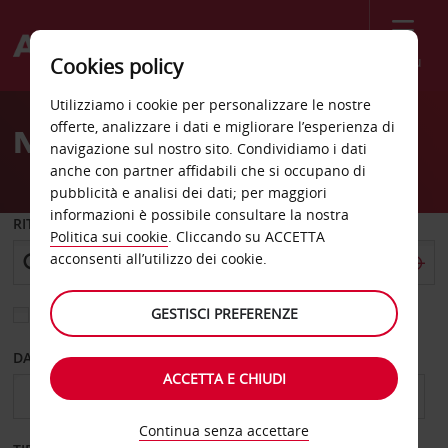
Menù
Cookies policy
Welcome
Utilizziamo i cookie per personalizzare le nostre
to
offerte, analizzare i dati e migliorare l’esperienza di
Noleggio auto Elche
Avis
navigazione sul nostro sito. Condividiamo i dati
anche con partner affidabili che si occupano di
pubblicità e analisi dei dati; per maggiori
informazioni è possibile consultare la nostra
RITIRO DA
Politica sui cookie
. Cliccando su ACCETTA
acconsenti all’utilizzo dei cookie.
GESTISCI PREFERENZE
Scegli una località di riconsegna diversa
DAL GIORNO
AL GIORNO
ACCETTA E CHIUDI
Continua senza accettare