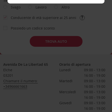
TIPOLOGIA DI NOLEGGIO
Svago
Lavoro
Altro
Conducente di età superiore ai 25 anni
Possiedo un codice sconto
TROVA AUTO
Avenida De La Libertad 65
Orario di apertura
Elche
Lunedì
09:00 - 13:00
03201
16:00 - 19:00
Chiamare il numero:
Martedì
09:00 - 13:00
+34966661663
16:00 - 19:00
Mercoledì
09:00 - 13:00
16:00 - 19:00
Giovedì
09:00 - 13:00
16:00 - 19:00