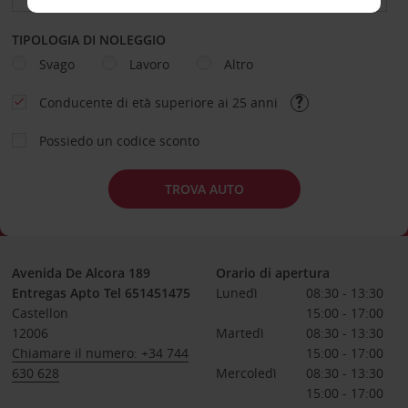
TIPOLOGIA DI NOLEGGIO
Svago
Lavoro
Altro
Conducente di età superiore ai 25 anni
Possiedo un codice sconto
TROVA AUTO
Avenida De Alcora 189
Orario di apertura
Entregas Apto Tel 651451475
Lunedì
08:30 - 13:30
Castellon
15:00 - 17:00
12006
Martedì
08:30 - 13:30
Chiamare il numero: +34 744
15:00 - 17:00
630 628
Mercoledì
08:30 - 13:30
15:00 - 17:00