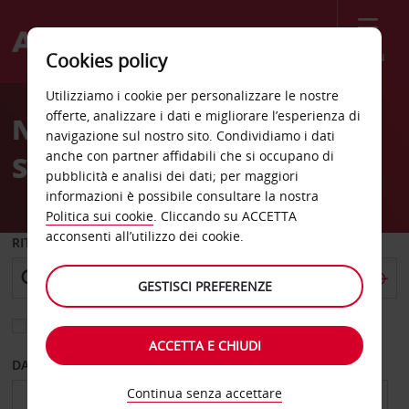
Menù
Cookies policy
Welcome
Utilizziamo i cookie per personalizzare le nostre
to
offerte, analizzare i dati e migliorare l’esperienza di
Noleggio auto alla
Avis
navigazione sul nostro sito. Condividiamo i dati
anche con partner affidabili che si occupano di
Stazione di Castellón
pubblicità e analisi dei dati; per maggiori
informazioni è possibile consultare la nostra
Politica sui cookie
. Cliccando su ACCETTA
acconsenti all’utilizzo dei cookie.
RITIRO DA
GESTISCI PREFERENZE
Scegli una località di riconsegna diversa
ACCETTA E CHIUDI
DAL GIORNO
AL GIORNO
Continua senza accettare