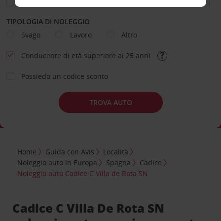
TIPOLOGIA DI NOLEGGIO
Svago
Lavoro
Altro
Conducente di età superiore ai 25 anni
Possiedo un codice sconto
TROVA AUTO
Home
Guida con Avis
Località
Noleggio auto in Europa
Spagna
Cadice
Noleggio auto Cadice C Villa de Rota SN
Cadice C Villa De Rota SN