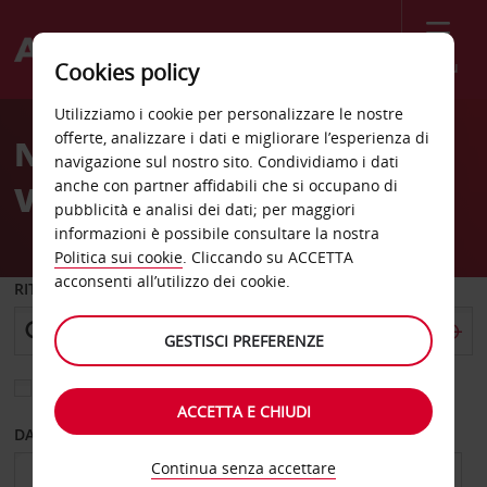
Menù
Cookies policy
Welcome
Utilizziamo i cookie per personalizzare le nostre
to
offerte, analizzare i dati e migliorare l’esperienza di
Noleggio auto Cadice C
Avis
navigazione sul nostro sito. Condividiamo i dati
anche con partner affidabili che si occupano di
Villa de Rota SN
pubblicità e analisi dei dati; per maggiori
informazioni è possibile consultare la nostra
Politica sui cookie
. Cliccando su ACCETTA
acconsenti all’utilizzo dei cookie.
RITIRO DA
GESTISCI PREFERENZE
Scegli una località di riconsegna diversa
ACCETTA E CHIUDI
DAL GIORNO
AL GIORNO
Continua senza accettare