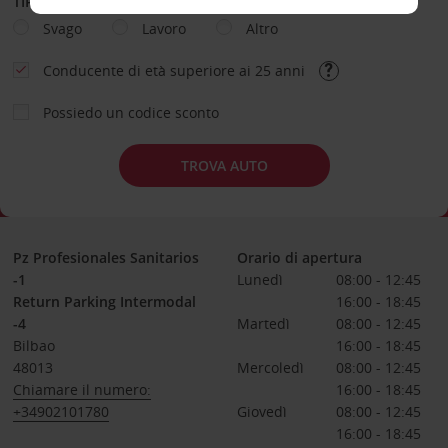
TIPOLOGIA DI NOLEGGIO
Svago
Lavoro
Altro
Conducente di età superiore ai 25 anni
Possiedo un codice sconto
TROVA AUTO
Pz Profesionales Sanitarios
Orario di apertura
-1
Lunedì
08:00 - 12:45
Return Parking Intermodal
16:00 - 18:45
-4
Martedì
08:00 - 12:45
Bilbao
16:00 - 18:45
48013
Mercoledì
08:00 - 12:45
Chiamare il numero:
16:00 - 18:45
+34902101780
Giovedì
08:00 - 12:45
16:00 - 18:45