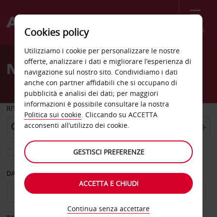
Menù
Cookies policy
Welcome
Utilizziamo i cookie per personalizzare le nostre
to
offerte, analizzare i dati e migliorare l’esperienza di
Noleggio auto Bilbao
Avis
navigazione sul nostro sito. Condividiamo i dati
anche con partner affidabili che si occupano di
pubblicità e analisi dei dati; per maggiori
informazioni è possibile consultare la nostra
RITIRO DA
Politica sui cookie
. Cliccando su ACCETTA
acconsenti all’utilizzo dei cookie.
GESTISCI PREFERENZE
Scegli una località di riconsegna diversa
DAL GIORNO
AL GIORNO
ACCETTA E CHIUDI
Continua senza accettare