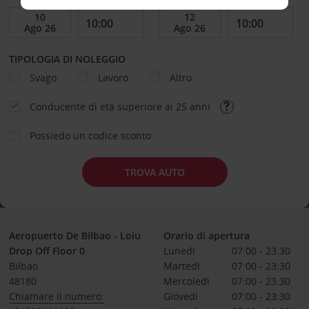
TIPOLOGIA DI NOLEGGIO
Svago
Lavoro
Altro
Conducente di età superiore ai 25 anni
Possiedo un codice sconto
TROVA AUTO
Aeropuerto De Bilbao - Loiu
Orario di apertura
Drop Off Floor 0
Lunedì
07:00 - 23:30
Bilbao
Martedì
07:00 - 23:30
48180
Mercoledì
07:00 - 23:30
Chiamare il numero:
Giovedì
07:00 - 23:30