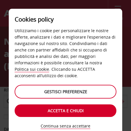
Menù
Cookies policy
Welcome
Utilizziamo i cookie per personalizzare le nostre
to
offerte, analizzare i dati e migliorare l’esperienza di
Noleggio auto
Avis
navigazione sul nostro sito. Condividiamo i dati
anche con partner affidabili che si occupano di
all'Aeroporto di Bilbao
pubblicità e analisi dei dati; per maggiori
(BIO)
informazioni è possibile consultare la nostra
Politica sui cookie
. Cliccando su ACCETTA
acconsenti all’utilizzo dei cookie.
RITIRO DA
GESTISCI PREFERENZE
ACCETTA E CHIUDI
Scegli una località di riconsegna diversa
Continua senza accettare
DAL GIORNO
AL GIORNO