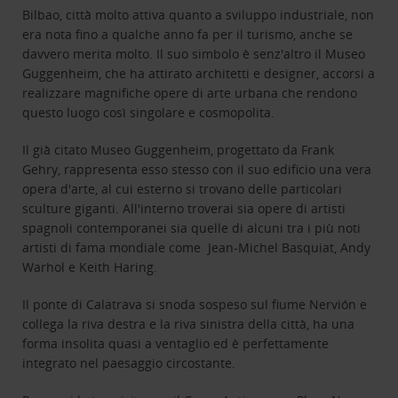
Bilbao, città molto attiva quanto a sviluppo industriale, non
era nota fino a qualche anno fa per il turismo, anche se
davvero merita molto. Il suo simbolo è senz'altro il Museo
Guggenheim, che ha attirato architetti e designer, accorsi a
realizzare magnifiche opere di arte urbana che rendono
questo luogo così singolare e cosmopolita.
Il già citato Museo Guggenheim, progettato da Frank
Gehry, rappresenta esso stesso con il suo edificio una vera
opera d'arte, al cui esterno si trovano delle particolari
sculture giganti. All'interno troverai sia opere di artisti
spagnoli contemporanei sia quelle di alcuni tra i più noti
artisti di fama mondiale come Jean-Michel Basquiat, Andy
Warhol e Keith Haring.
Il ponte di Calatrava si snoda sospeso sul fiume Nervión e
collega la riva destra e la riva sinistra della città, ha una
forma insolita quasi a ventaglio ed è perfettamente
integrato nel paesaggio circostante.