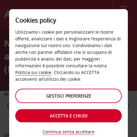
Menù
Cookies policy
Welcome
Utilizziamo i cookie per personalizzare le nostre
to
offerte, analizzare i dati e migliorare l’esperienza di
Noleggio auto
Avis
navigazione sul nostro sito. Condividiamo i dati
anche con partner affidabili che si occupano di
all'Aeroporto di Lubiana
pubblicità e analisi dei dati; per maggiori
(LJU)
informazioni è possibile consultare la nostra
Politica sui cookie
. Cliccando su ACCETTA
acconsenti all’utilizzo dei cookie.
RITIRO DA
GESTISCI PREFERENZE
ACCETTA E CHIUDI
Scegli una località di riconsegna diversa
Continua senza accettare
DAL GIORNO
AL GIORNO