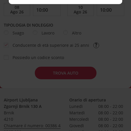
TIPOLOGIA DI NOLEGGIO
Svago
Lavoro
Altro
Conducente di età superiore ai 25 anni
Possiedo un codice sconto
TROVA AUTO
Airport Ljubljana
Orario di apertura
Zgornji Brnik 130 A
Lunedì
08:00 - 22:00
Brnik
Martedì
08:00 - 22:00
4210
Mercoledì
08:00 - 22:00
Chiamare il numero: 00386 4
Giovedì
08:00 - 22:00