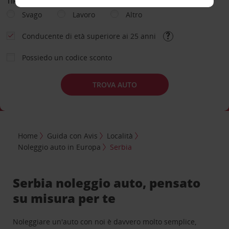
TIPOLOGIA DI NOLEGGIO
Svago
Lavoro
Altro
Conducente di età superiore ai 25 anni
Possiedo un codice sconto
TROVA AUTO
Home
Guida con Avis
Località
Noleggio auto in Europa
Serbia
Serbia noleggio auto, pensato
su misura per te
Noleggiare un'auto con noi è davvero molto semplice,