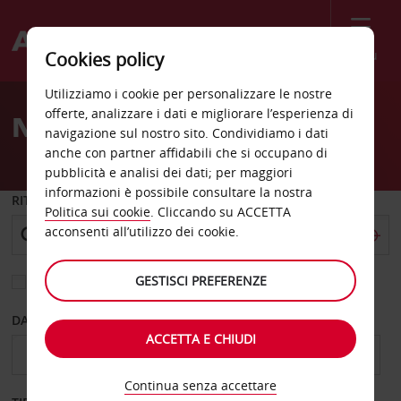
Menù
Cookies policy
Welcome
Utilizziamo i cookie per personalizzare le nostre
to
offerte, analizzare i dati e migliorare l’esperienza di
Noleggio auto Serbia
Avis
navigazione sul nostro sito. Condividiamo i dati
anche con partner affidabili che si occupano di
pubblicità e analisi dei dati; per maggiori
informazioni è possibile consultare la nostra
RITIRO DA
Politica sui cookie
. Cliccando su ACCETTA
acconsenti all’utilizzo dei cookie.
GESTISCI PREFERENZE
Scegli una località di riconsegna diversa
DAL GIORNO
AL GIORNO
ACCETTA E CHIUDI
Continua senza accettare