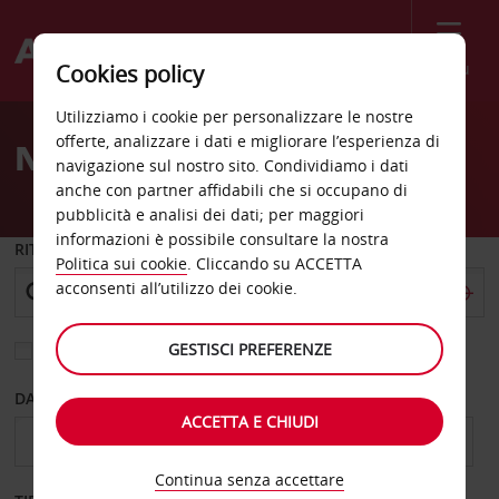
Menù
Cookies policy
Welcome
Utilizziamo i cookie per personalizzare le nostre
to
offerte, analizzare i dati e migliorare l’esperienza di
Noleggio auto Cluj Special
Avis
navigazione sul nostro sito. Condividiamo i dati
anche con partner affidabili che si occupano di
pubblicità e analisi dei dati; per maggiori
informazioni è possibile consultare la nostra
RITIRO DA
Politica sui cookie
. Cliccando su ACCETTA
acconsenti all’utilizzo dei cookie.
GESTISCI PREFERENZE
Scegli una località di riconsegna diversa
DAL GIORNO
AL GIORNO
ACCETTA E CHIUDI
Continua senza accettare