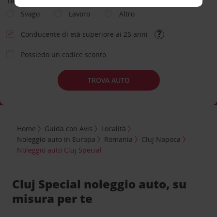
TIPOLOGIA DI NOLEGGIO
Svago
Lavoro
Altro
Conducente di età superiore ai 25 anni
Possiedo un codice sconto
TROVA AUTO
Home
Guida con Avis
Località
Noleggio auto in Europa
Romania
Cluj Napoca
Noleggio auto Cluj Special
Cluj Special noleggio auto, su
misura per te