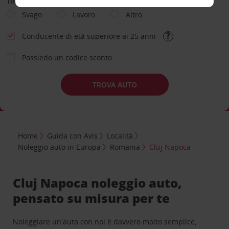
TIPOLOGIA DI NOLEGGIO
Svago
Lavoro
Altro
Conducente di età superiore ai 25 anni
Possiedo un codice sconto
TROVA AUTO
Home
Guida con Avis
Località
Noleggio auto in Europa
Romania
Cluj Napoca
Cluj Napoca noleggio auto,
pensato su misura per te
Noleggiare un'auto con noi è davvero molto semplice,