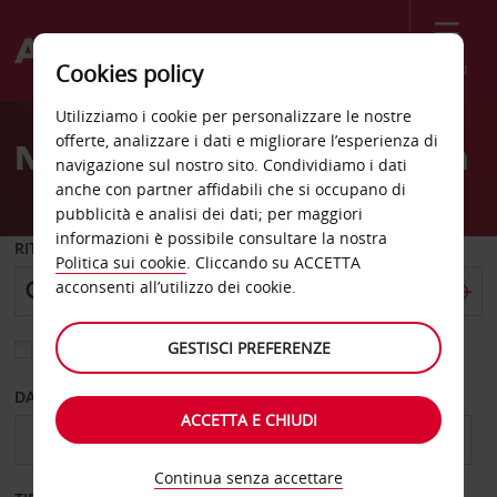
Menù
Cookies policy
Welcome
Utilizziamo i cookie per personalizzare le nostre
to
offerte, analizzare i dati e migliorare l’esperienza di
Noleggio auto Cluj Napoca
Avis
navigazione sul nostro sito. Condividiamo i dati
anche con partner affidabili che si occupano di
pubblicità e analisi dei dati; per maggiori
informazioni è possibile consultare la nostra
RITIRO DA
Politica sui cookie
. Cliccando su ACCETTA
acconsenti all’utilizzo dei cookie.
GESTISCI PREFERENZE
Scegli una località di riconsegna diversa
DAL GIORNO
AL GIORNO
ACCETTA E CHIUDI
Continua senza accettare