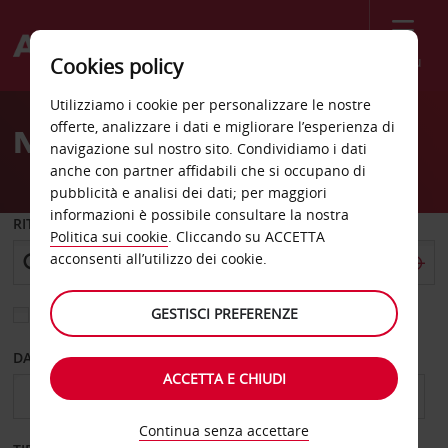
Menù
Cookies policy
Welcome
Utilizziamo i cookie per personalizzare le nostre
to
offerte, analizzare i dati e migliorare l’esperienza di
Noleggio auto Ostrava
Avis
navigazione sul nostro sito. Condividiamo i dati
anche con partner affidabili che si occupano di
pubblicità e analisi dei dati; per maggiori
informazioni è possibile consultare la nostra
RITIRO DA
Politica sui cookie
. Cliccando su ACCETTA
acconsenti all’utilizzo dei cookie.
GESTISCI PREFERENZE
Scegli una località di riconsegna diversa
DAL GIORNO
AL GIORNO
ACCETTA E CHIUDI
Continua senza accettare