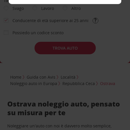
TIPOLOGIA DI NOLEGGIO
Svago
Lavoro
Altro
Conducente di età superiore ai 25 anni
Possiedo un codice sconto
TROVA AUTO
Home
Guida con Avis
Località
Noleggio auto in Europa
Repubblica Ceca
Ostrava
Ostrava noleggio auto, pensato
su misura per te
Noleggiare un'auto con noi è davvero molto semplice,