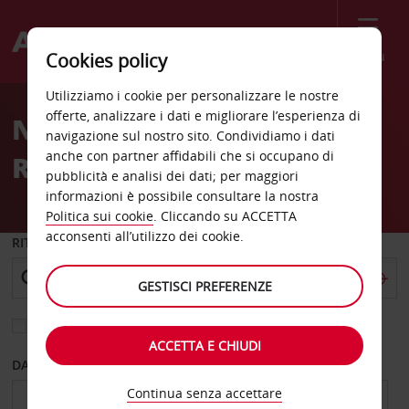
Menù
Cookies policy
Welcome
Utilizziamo i cookie per personalizzare le nostre
to
offerte, analizzare i dati e migliorare l’esperienza di
Noleggio auto nella
Avis
navigazione sul nostro sito. Condividiamo i dati
anche con partner affidabili che si occupano di
Repubblica Ceca
pubblicità e analisi dei dati; per maggiori
informazioni è possibile consultare la nostra
Politica sui cookie
. Cliccando su ACCETTA
acconsenti all’utilizzo dei cookie.
RITIRO DA
GESTISCI PREFERENZE
Scegli una località di riconsegna diversa
ACCETTA E CHIUDI
DAL GIORNO
AL GIORNO
Continua senza accettare