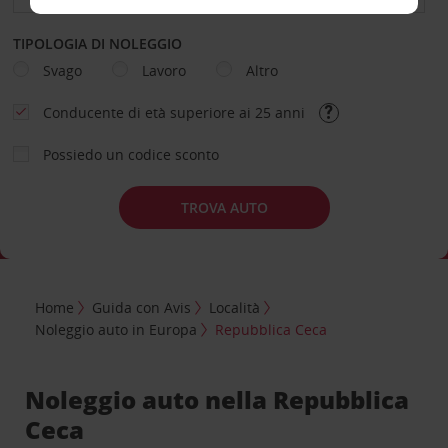
TIPOLOGIA DI NOLEGGIO
Svago
Lavoro
Altro
Conducente di età superiore ai 25 anni
Possiedo un codice sconto
TROVA AUTO
Home
Guida con Avis
Località
Noleggio auto in Europa
Repubblica Ceca
Noleggio auto nella Repubblica
Ceca