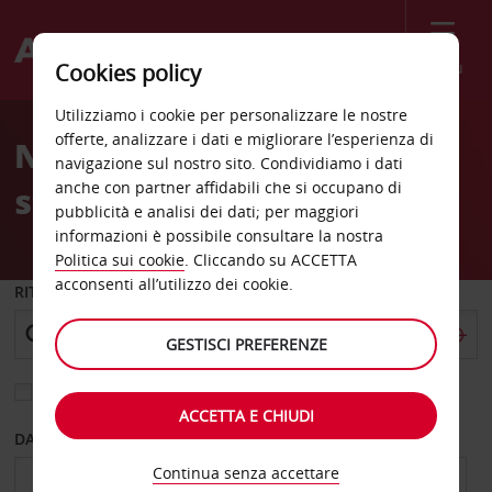
Menù
Cookies policy
Welcome
Utilizziamo i cookie per personalizzare le nostre
to
offerte, analizzare i dati e migliorare l’esperienza di
Noleggio auto a Glasgow
Avis
navigazione sul nostro sito. Condividiamo i dati
anche con partner affidabili che si occupano di
stazione centrale
pubblicità e analisi dei dati; per maggiori
informazioni è possibile consultare la nostra
Politica sui cookie
. Cliccando su ACCETTA
acconsenti all’utilizzo dei cookie.
RITIRO DA
GESTISCI PREFERENZE
Scegli una località di riconsegna diversa
ACCETTA E CHIUDI
DAL GIORNO
AL GIORNO
Continua senza accettare