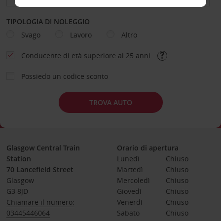
TIPOLOGIA DI NOLEGGIO
Svago
Lavoro
Altro
Conducente di età superiore ai 25 anni
Possiedo un codice sconto
TROVA AUTO
Glasgow Central Train
Orario di apertura
Station
Lunedì
Chiuso
70 Lancefield Street
Martedì
Chiuso
Glasgow
Mercoledì
Chiuso
G3 8JD
Giovedì
Chiuso
Chiamare il numero:
Venerdì
Chiuso
03445446064
Sabato
Chiuso