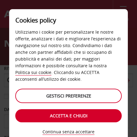
Menù
Cookies policy
Welcome
Utilizziamo i cookie per personalizzare le nostre
to
offerte, analizzare i dati e migliorare l’esperienza di
Noleggio auto Weybridge
Avis
navigazione sul nostro sito. Condividiamo i dati
anche con partner affidabili che si occupano di
pubblicità e analisi dei dati; per maggiori
informazioni è possibile consultare la nostra
RITIRO DA
Politica sui cookie
. Cliccando su ACCETTA
acconsenti all’utilizzo dei cookie.
GESTISCI PREFERENZE
Scegli una località di riconsegna diversa
DAL GIORNO
AL GIORNO
ACCETTA E CHIUDI
Continua senza accettare