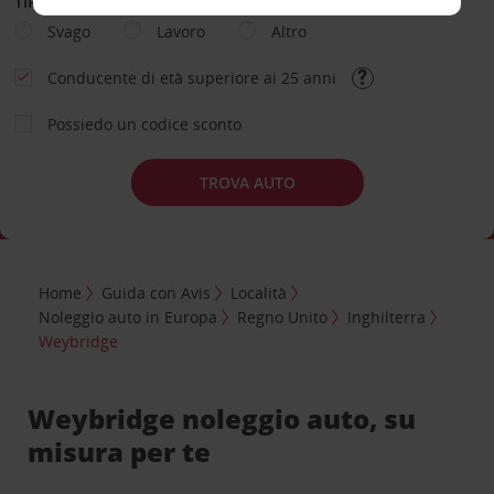
TIPOLOGIA DI NOLEGGIO
Svago
Lavoro
Altro
Conducente di età superiore ai 25 anni
Possiedo un codice sconto
TROVA AUTO
Home
Guida con Avis
Località
Noleggio auto in Europa
Regno Unito
Inghilterra
Weybridge
Weybridge noleggio auto, su
misura per te