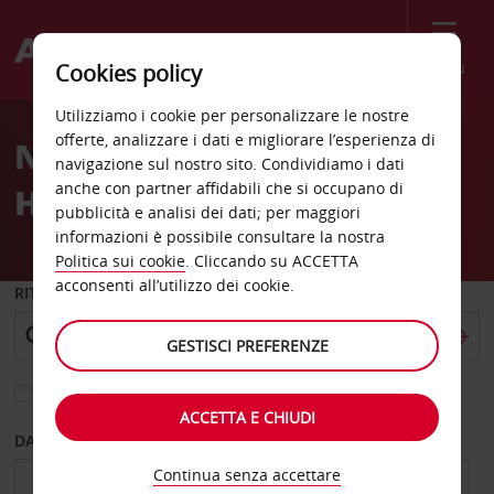
Menù
Cookies policy
Welcome
Utilizziamo i cookie per personalizzare le nostre
to
offerte, analizzare i dati e migliorare l’esperienza di
Noleggio auto Warrington
Avis
navigazione sul nostro sito. Condividiamo i dati
anche con partner affidabili che si occupano di
Hawleys Trade Park
pubblicità e analisi dei dati; per maggiori
informazioni è possibile consultare la nostra
Politica sui cookie
. Cliccando su ACCETTA
acconsenti all’utilizzo dei cookie.
RITIRO DA
GESTISCI PREFERENZE
Scegli una località di riconsegna diversa
ACCETTA E CHIUDI
DAL GIORNO
AL GIORNO
Continua senza accettare