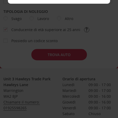
TIPOLOGIA DI NOLEGGIO
Svago
Lavoro
Altro
Conducente di età superiore ai 25 anni
Possiedo un codice sconto
TROVA AUTO
Unit 3 Hawleys Trade Park
Orario di apertura
Hawleys Lane
Lunedì
09:00 - 17:00
Warrington
Martedì
09:00 - 17:00
WA2 8JP
Mercoledì
09:00 - 16:00
Chiamare il numero:
Giovedì
09:00 - 16:00
01925598265
Venerdì
09:00 - 17:00
Sabato
Chiuso