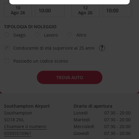
TIPOLOGIA DI NOLEGGIO
Svago
Lavoro
Altro
Conducente di età superiore ai 25 anni
Possiedo un codice sconto
TROVA AUTO
Southampton Airport
Orario di apertura
Southampton
Lunedì
07:30 - 20:00
SO18 2NL
Martedì
07:30 - 20:00
Chiamare il numero:
Mercoledì
07:30 - 20:00
03305510961
Giovedì
07:30 - 20:00