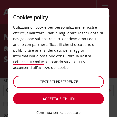
Menù
Cookies policy
Welcome
Utilizziamo i cookie per personalizzare le nostre
to
offerte, analizzare i dati e migliorare l’esperienza di
Noleggio auto
Avis
navigazione sul nostro sito. Condividiamo i dati
anche con partner affidabili che si occupano di
all'Aeroporto di
pubblicità e analisi dei dati; per maggiori
Southampton (SOU)
informazioni è possibile consultare la nostra
Politica sui cookie
. Cliccando su ACCETTA
acconsenti all’utilizzo dei cookie.
RITIRO DA
GESTISCI PREFERENZE
ACCETTA E CHIUDI
Scegli una località di riconsegna diversa
Continua senza accettare
DAL GIORNO
AL GIORNO