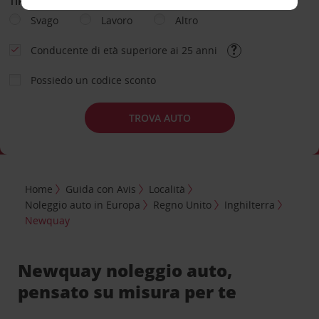
TIPOLOGIA DI NOLEGGIO
Svago
Lavoro
Altro
Conducente di età superiore ai 25 anni
Possiedo un codice sconto
TROVA AUTO
Home
Guida con Avis
Località
Noleggio auto in Europa
Regno Unito
Inghilterra
Newquay
Newquay noleggio auto,
pensato su misura per te