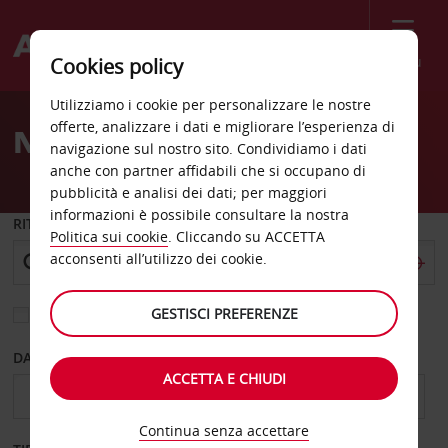
Menù
Cookies policy
Welcome
Utilizziamo i cookie per personalizzare le nostre
to
offerte, analizzare i dati e migliorare l’esperienza di
Noleggio auto Newquay
Avis
navigazione sul nostro sito. Condividiamo i dati
anche con partner affidabili che si occupano di
pubblicità e analisi dei dati; per maggiori
informazioni è possibile consultare la nostra
RITIRO DA
Politica sui cookie
. Cliccando su ACCETTA
acconsenti all’utilizzo dei cookie.
GESTISCI PREFERENZE
Scegli una località di riconsegna diversa
DAL GIORNO
AL GIORNO
ACCETTA E CHIUDI
Continua senza accettare