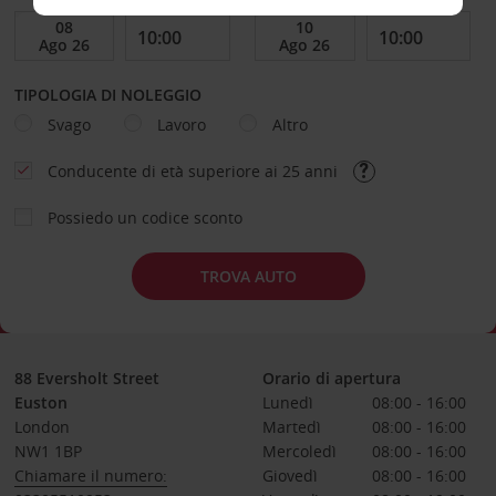
TIPOLOGIA DI NOLEGGIO
Svago
Lavoro
Altro
Conducente di età superiore ai 25 anni
Possiedo un codice sconto
TROVA AUTO
88 Eversholt Street
Orario di apertura
Euston
Lunedì
08:00 - 16:00
London
Martedì
08:00 - 16:00
NW1 1BP
Mercoledì
08:00 - 16:00
Chiamare il numero:
Giovedì
08:00 - 16:00