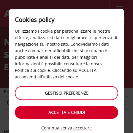
Menù
Cookies policy
Welcome
Utilizziamo i cookie per personalizzare le nostre
to
offerte, analizzare i dati e migliorare l’esperienza di
Noleggio auto alla
Avis
navigazione sul nostro sito. Condividiamo i dati
anche con partner affidabili che si occupano di
Stazione di Londra
pubblicità e analisi dei dati; per maggiori
Euston/St.Pancras
informazioni è possibile consultare la nostra
Politica sui cookie
. Cliccando su ACCETTA
acconsenti all’utilizzo dei cookie.
RITIRO DA
GESTISCI PREFERENZE
ACCETTA E CHIUDI
Scegli una località di riconsegna diversa
Continua senza accettare
DAL GIORNO
AL GIORNO