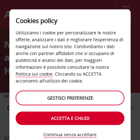
Menù
Cookies policy
Welcome
Utilizziamo i cookie per personalizzare le nostre
to
offerte, analizzare i dati e migliorare l’esperienza di
Noleggio auto
Avis
navigazione sul nostro sito. Condividiamo i dati
anche con partner affidabili che si occupano di
all'Aeroporto di Londra
pubblicità e analisi dei dati; per maggiori
Heathrow T. 2-4 (LHR)
informazioni è possibile consultare la nostra
Politica sui cookie
. Cliccando su ACCETTA
acconsenti all’utilizzo dei cookie.
RITIRO DA
GESTISCI PREFERENZE
ACCETTA E CHIUDI
Scegli una località di riconsegna diversa
Continua senza accettare
DAL GIORNO
AL GIORNO