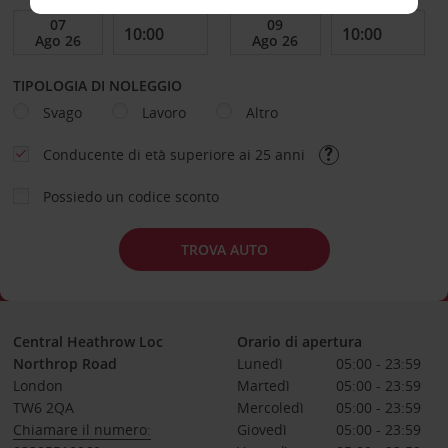
TIPOLOGIA DI NOLEGGIO
Svago
Lavoro
Altro
Conducente di età superiore ai 25 anni
Possiedo un codice sconto
TROVA AUTO
Central Heathrow Loc
Orario di apertura
Northrop Road
Lunedì
05:00 - 23:59
London
Martedì
05:00 - 23:59
TW6 2QA
Mercoledì
05:00 - 23:59
Chiamare il numero:
Giovedì
05:00 - 23:59