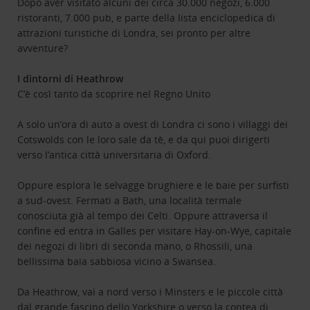
Dopo aver visitato alcuni dei circa 30.000 negozi, 6.000
ristoranti, 7.000 pub, e parte della lista enciclopedica di
attrazioni turistiche di Londra, sei pronto per altre
avventure?
I dintorni di Heathrow
C’è così tanto da scoprire nel Regno Unito
A solo un’ora di auto a ovest di Londra ci sono i villaggi dei
Cotswolds con le loro sale da tè, e da qui puoi dirigerti
verso l’antica città universitaria di Oxford.
Oppure esplora le selvagge brughiere e le baie per surfisti
a sud-ovest. Fermati a Bath, una località termale
conosciuta già al tempo dei Celti. Oppure attraversa il
confine ed entra in Galles per visitare Hay-on-Wye, capitale
dei negozi di libri di seconda mano, o Rhossili, una
bellissima baia sabbiosa vicino a Swansea.
Da Heathrow, vai a nord verso i Minsters e le piccole città
dal grande fascino dello Yorkshire o verso la contea di