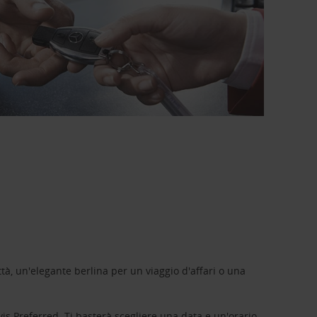
tà, un'elegante berlina per un viaggio d'affari o una
vis Preferred
. Ti basterà scegliere una data e un'orario,