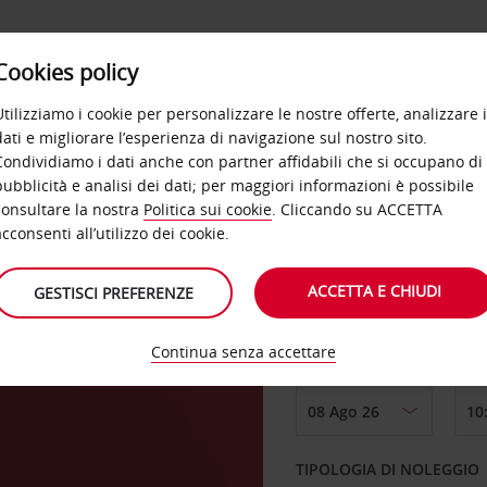
Cookies policy
OFFERTE
SELF SERVICE
PRODOTTI
DE
Utilizziamo i cookie per personalizzare le nostre offerte, analizzare i
dati e migliorare l’esperienza di navigazione sul nostro sito.
Condividiamo i dati anche con partner affidabili che si occupano di
pubblicità e analisi dei dati; per maggiori informazioni è possibile
consultare la nostra
Politica sui cookie
. Cliccando su ACCETTA
RITIRO DA
acconsenti all’utilizzo dei cookie.
ACCETTA E CHIUDI
GESTISCI PREFERENZE
Scegli una località di
Continua senza accettare
DAL GIORNO
TIPOLOGIA DI NOLEGGIO