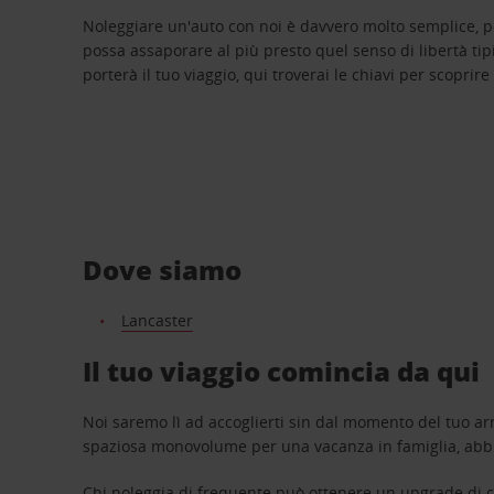
Noleggiare un'auto con noi è davvero molto semplice, 
possa assaporare al più presto quel senso di libertà tip
porterà il tuo viaggio, qui troverai le chiavi per scoprire
Dove siamo
Lancaster
Il tuo viaggio comincia da qui
Noi saremo lì ad accoglierti sin dal momento del tuo arr
spaziosa monovolume per una vacanza in famiglia, abbi
Chi noleggia di frequente può ottenere un upgrade di ca