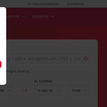
Le mie prenotazioni
Assistenza
STINAZIONI
BUSINESS
 riconsegna diversa
AL GIORNO