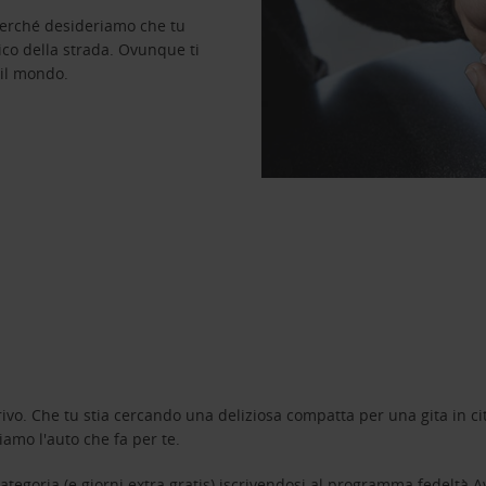
perché desideriamo che tu
ico della strada. Ovunque ti
 il mondo.
ivo. Che tu stia cercando una deliziosa compatta per una gita in cit
amo l'auto che fa per te.
tegoria (e giorni extra gratis) iscrivendosi al programma fedeltà
A