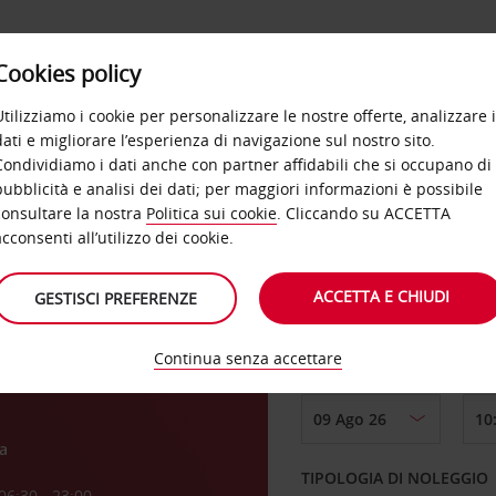
Cookies policy
OFFERTE
SELF SERVICE
PRODOTTI
DE
Utilizziamo i cookie per personalizzare le nostre offerte, analizzare i
dati e migliorare l’esperienza di navigazione sul nostro sito.
Condividiamo i dati anche con partner affidabili che si occupano di
pubblicità e analisi dei dati; per maggiori informazioni è possibile
consultare la nostra
Politica sui cookie
. Cliccando su ACCETTA
RITIRO DA
acconsenti all’utilizzo dei cookie.
rto
ACCETTA E CHIUDI
GESTISCI PREFERENZE
Scegli una località di
Continua senza accettare
DAL GIORNO
a
TIPOLOGIA DI NOLEGGIO
06:30 - 23:00