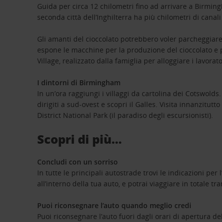
Guida per circa 12 chilometri fino ad arrivare a Birmin
seconda città dell’Inghilterra ha più chilometri di canali 
Gli amanti del cioccolato potrebbero voler parcheggiare 
espone le macchine per la produzione del cioccolato e pe
Village, realizzato dalla famiglia per alloggiare i lavorato
I dintorni di Birmingham
In un’ora raggiungi i villaggi da cartolina dei Cotswold
dirigiti a sud-ovest e scopri il Galles. Visita innanzitut
District National Park (il paradiso degli escursionisti).
Scopri di più…
Concludi con un sorriso
In tutte le principali autostrade trovi le indicazioni p
all’interno della tua auto, e potrai viaggiare in totale tra
Puoi riconsegnare l’auto quando meglio credi
Puoi riconsegnare l’auto fuori dagli orari di apertura d