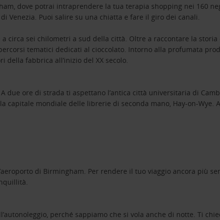
gham, dove potrai intraprendere la tua terapia shopping nei 160 neg
di Venezia. Puoi salire su una chiatta e fare il giro dei canali.
a circa sei chilometri a sud della città. Oltre a raccontare la stori
rcorsi tematici dedicati al cioccolato. Intorno alla profumata produ
ri della fabbrica all’inizio del XX secolo.
s. A due ore di strada ti aspettano l’antica città universitaria di C
to la capitale mondiale delle librerie di seconda mano, Hay-on-Wye. A 
er l’aeroporto di Birmingham. Per rendere il tuo viaggio ancora più 
nquillità.
ell’autonoleggio, perché sappiamo che si vola anche di notte. Ti chi