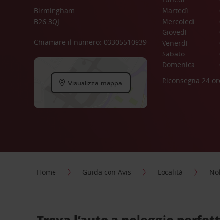
Birmingham
Martedì
B26 3QJ
Mercoledì
Giovedì
Chiamare il numero: 03305510939
Venerdì
Sabato
Domenica
Riconsegna 24 or
Visualizza mappa
Home
Guida con Avis
Località
Nol
Trova l’auto a noleggio perfett