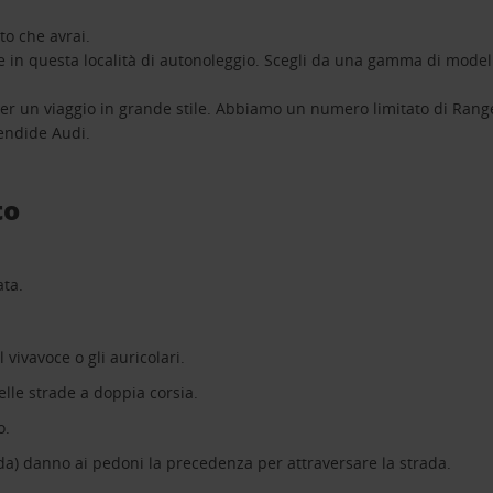
uto che avrai.
e in questa località di autonoleggio. Scegli da una gamma di modelli
er un viaggio in grande stile. Abbiamo un numero limitato di Range R
endide Audi.
to
ata.
l vivavoce o gli auricolari.
elle strade a doppia corsia.
o.
ada) danno ai pedoni la precedenza per attraversare la strada.