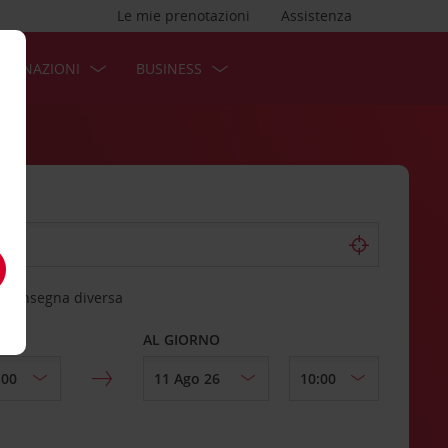
Le mie prenotazioni
Assistenza
STINAZIONI
BUSINESS
 riconsegna diversa
AL GIORNO