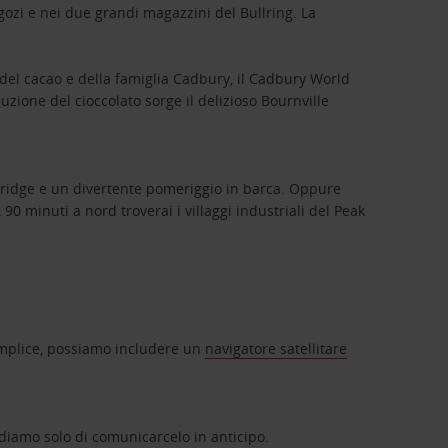
ozi e nei due grandi magazzini del Bullring. La
a del cacao e della famiglia Cadbury, il Cadbury World
zione del cioccolato sorge il delizioso Bournville
ambridge e un divertente pomeriggio in barca. Oppure
90 minuti a nord troverai i villaggi industriali del Peak
semplice, possiamo includere un
navigatore satellitare
ediamo solo di comunicarcelo in anticipo.