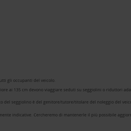
tti gli occupanti del veicolo.
riore ai 135 cm devono viaggiare seduti su seggiolini o riduttori adat
 del seggiolino è del genitore/tutore/titolare del noleggio del veic
mente indicative. Cercheremo di mantenerle il più possibile aggior