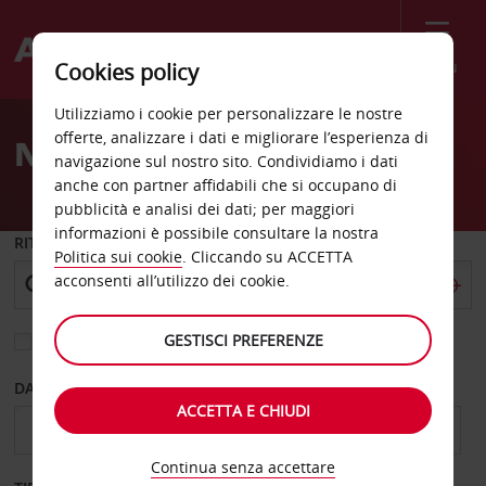
Menù
Cookies policy
Welcome
Utilizziamo i cookie per personalizzare le nostre
to
offerte, analizzare i dati e migliorare l’esperienza di
Noleggio auto Santarem
Avis
navigazione sul nostro sito. Condividiamo i dati
anche con partner affidabili che si occupano di
pubblicità e analisi dei dati; per maggiori
informazioni è possibile consultare la nostra
RITIRO DA
Politica sui cookie
. Cliccando su ACCETTA
acconsenti all’utilizzo dei cookie.
GESTISCI PREFERENZE
Scegli una località di riconsegna diversa
DAL GIORNO
AL GIORNO
ACCETTA E CHIUDI
Continua senza accettare