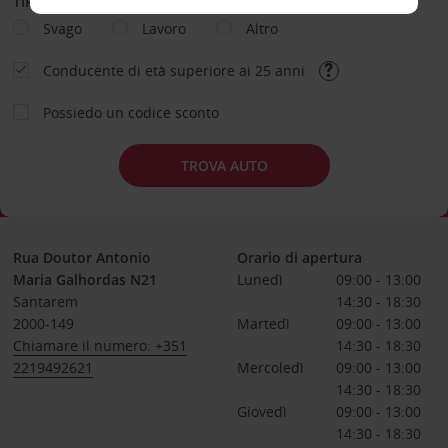
TIPOLOGIA DI NOLEGGIO
Svago
Lavoro
Altro
Conducente di età superiore ai 25 anni
Possiedo un codice sconto
TROVA AUTO
Rua Doutor Antonio
Orario di apertura
Maria Galhordas N21
Lunedì
09:00 - 13:00
Santarem
14:30 - 18:30
2000-149
Martedì
09:00 - 13:00
Chiamare il numero: +351
14:30 - 18:30
2219492621
Mercoledì
09:00 - 13:00
14:30 - 18:30
Giovedì
09:00 - 13:00
14:30 - 18:30