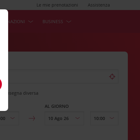
Le mie prenotazioni
Assistenza
STINAZIONI
BUSINESS
 riconsegna diversa
AL GIORNO