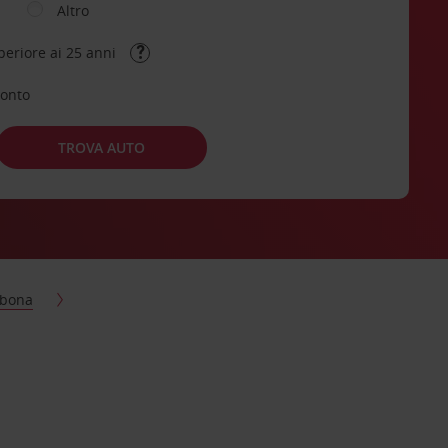
Altro
periore ai 25 anni
conto
TROVA AUTO
sbona