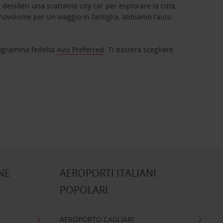
 desideri una scattante city car per esplorare la città,
novolume per un viaggio in famiglia, abbiamo l’auto
 programma fedeltà
Avis Preferred
. Ti basterà scegliere
NE
AEROPORTI ITALIANI
POPOLARI
AEROPORTO CAGLIARI