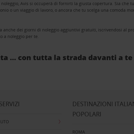
oleggio, Avis si occuperà di fornirti la giusta copertura. Sia che tu
monio o un viaggio di lavoro, o ancora che tu scelga una comoda mo
a anche dei giorni di noleggio aggiuntivi gratuiti, iscrivendosi al
o a noleggio per te.
ta … con tutta la strada davanti a te
 SERVIZI
DESTINAZIONI ITALIA
POPOLARI
AUTO
ROMA