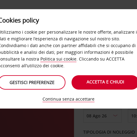
Cookies policy
OFFERTE
SELF SERVICE
PRODOTTI
DE
Utilizziamo i cookie per personalizzare le nostre offerte, analizzare i
dati e migliorare l’esperienza di navigazione sul nostro sito.
Condividiamo i dati anche con partner affidabili che si occupano di
pubblicità e analisi dei dati; per maggiori informazioni è possibile
consultare la nostra
Politica sui cookie
. Cliccando su ACCETTA
RITIRO DA
acconsenti all’utilizzo dei cookie.
s de
ACCETTA E CHIUDI
GESTISCI PREFERENZE
Scegli una località di
Continua senza accettare
DAL GIORNO
TIPOLOGIA DI NOLEGGIO