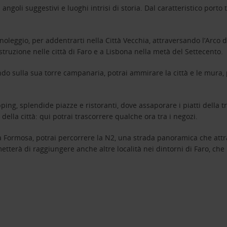
i angoli suggestivi e luoghi intrisi di storia. Dal caratteristico port
leggio, per addentrarti nella Città Vecchia, attraversando l’Arco 
truzione nelle città di Faro e a Lisbona nella metà del Settecento.
lendo sulla sua torre campanaria, potrai ammirare la città e le mura,
ping, splendide piazze e ristoranti, dove assaporare i piatti della tr
della città: qui potrai trascorrere qualche ora tra i negozi.
ia Formosa, potrai percorrere la N2, una strada panoramica che attra
rmetterà di raggiungere anche altre località nei dintorni di Faro, c