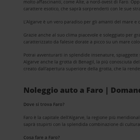
molto affascinanti, come Alte, a nord-ovest di Faro. O
carattere esotico, che saprà sorprenderti con le sue st
L’Algarve è un vero paradiso per gli amanti del mare e d
Grazie anche al suo clima piacevole e soleggiato per gra
caratterizzato da falesie dorate a picco su un mare col
Potrai avventurarti in splendide insenature, spiaggette 
Algarve anche la grotta di Benagil, la più conosciuta de
creato dall’apertura superiore della grotta, che la rend
Noleggio auto a Faro | Doman
Dove si trova Faro?
Faro è la capitale dell’Algarve, la regione più meridional
saprà stupirti con la splendida combinazione di cultura,
Cosa fare a Faro?