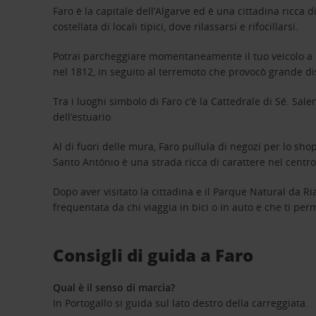
Faro è la capitale dell’Algarve ed è una cittadina ricca d
costellata di locali tipici, dove rilassarsi e rifocillarsi.
Potrai parcheggiare momentaneamente il tuo veicolo a no
nel 1812, in seguito al terremoto che provocò grande dis
Tra i luoghi simbolo di Faro c’è la Cattedrale di Sé. Sa
dell’estuario.
Al di fuori delle mura, Faro pullula di negozi per lo shop
Santo António è una strada ricca di carattere nel centro 
Dopo aver visitato la cittadina e il Parque Natural da R
frequentata da chi viaggia in bici o in auto e che ti pe
Consigli di guida a Faro
Qual è il senso di marcia?
In Portogallo si guida sul lato destro della carreggiata.