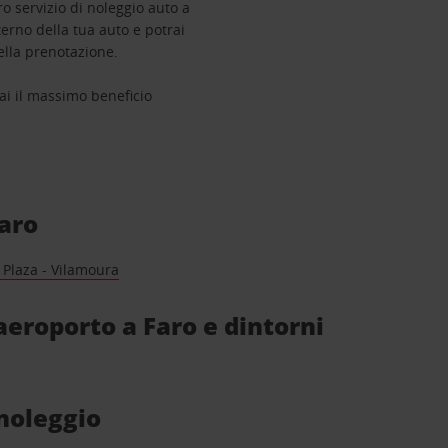
ro servizio di noleggio auto a
terno della tua auto e potrai
della prenotazione.
rai il massimo beneficio
Faro
Plaza - Vilamoura
 aeroporto a Faro e dintorni
 noleggio