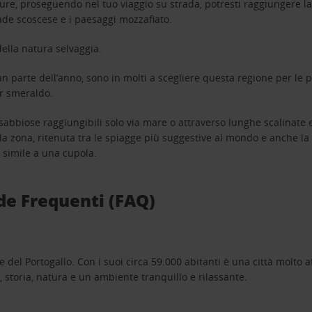
ppure, proseguendo nel tuo viaggio su strada, potresti raggiungere
rade scoscese e i paesaggi mozzafiato.
ella natura selvaggia.
n parte dell’anno, sono in molti a scegliere questa regione per le p
or smeraldo.
sabbiose raggiungibili solo via mare o attraverso lunghe scalinate e
lla zona, ritenuta tra le spiagge più suggestive al mondo e anche la 
e simile a una cupola.
de Frequenti (FAQ)
e del Portogallo. Con i suoi circa 59.000 abitanti è una città molto 
 storia, natura e un ambiente tranquillo e rilassante.