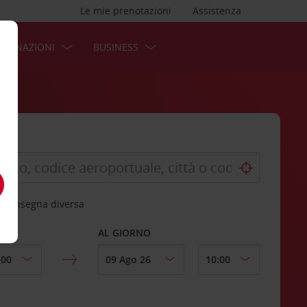
Le mie prenotazioni
Assistenza
STINAZIONI
BUSINESS
 riconsegna diversa
AL GIORNO