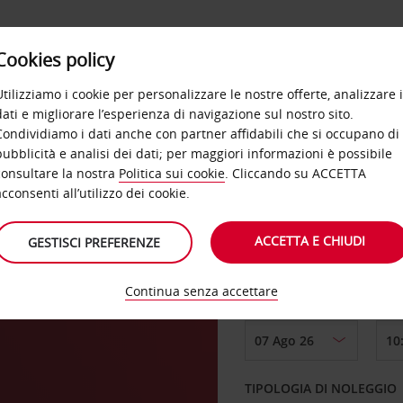
Cookies policy
OFFERTE
SELF SERVICE
PRODOTTI
DE
Utilizziamo i cookie per personalizzare le nostre offerte, analizzare i
dati e migliorare l’esperienza di navigazione sul nostro sito.
Condividiamo i dati anche con partner affidabili che si occupano di
pubblicità e analisi dei dati; per maggiori informazioni è possibile
consultare la nostra
Politica sui cookie
. Cliccando su ACCETTA
RITIRO DA
acconsenti all’utilizzo dei cookie.
ACCETTA E CHIUDI
GESTISCI PREFERENZE
Scegli una località di
Continua senza accettare
DAL GIORNO
TIPOLOGIA DI NOLEGGIO