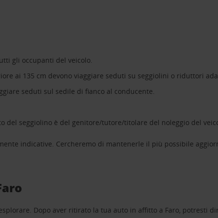
tti gli occupanti del veicolo.
riore ai 135 cm devono viaggiare seduti su seggiolini o riduttori adat
ggiare seduti sul sedile di fianco al conducente.
 del seggiolino è del genitore/tutore/titolare del noleggio del veic
mente indicative. Cercheremo di mantenerle il più possibile aggior
Faro
lorare. Dopo aver ritirato la tua auto in affitto a Faro, potresti dirig