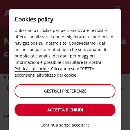
Menù
Cookies policy
Welcome
Utilizziamo i cookie per personalizzare le nostre
to
offerte, analizzare i dati e migliorare l’esperienza di
Noleggio auto Zielona Gora
Avis
navigazione sul nostro sito. Condividiamo i dati
anche con partner affidabili che si occupano di
centro città
pubblicità e analisi dei dati; per maggiori
informazioni è possibile consultare la nostra
Politica sui cookie
. Cliccando su ACCETTA
acconsenti all’utilizzo dei cookie.
RITIRO DA
GESTISCI PREFERENZE
Scegli una località di riconsegna diversa
ACCETTA E CHIUDI
DAL GIORNO
AL GIORNO
Continua senza accettare