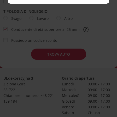
TIPOLOGIA DI NOLEGGIO
Svago
Lavoro
Altro
Conducente di età superiore ai 25 anni
Possiedo un codice sconto
TROVA AUTO
Ul.dekoracyjna 3
Orario di apertura
Zielona Gora
Lunedì
09:00 - 17:00
65-722
Martedì
09:00 - 17:00
Chiamare il numero: +48 221
Mercoledì
09:00 - 17:00
139 184
Giovedì
09:00 - 17:00
Venerdì
09:00 - 17:00
Sabato
Chiuso