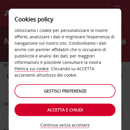
Menù
Cookies policy
Welcome
Utilizziamo i cookie per personalizzare le nostre
to
offerte, analizzare i dati e migliorare l’esperienza di
Noleggio auto Zielona Gora
Avis
navigazione sul nostro sito. Condividiamo i dati
anche con partner affidabili che si occupano di
pubblicità e analisi dei dati; per maggiori
informazioni è possibile consultare la nostra
RITIRO DA
Politica sui cookie
. Cliccando su ACCETTA
acconsenti all’utilizzo dei cookie.
GESTISCI PREFERENZE
Scegli una località di riconsegna diversa
DAL GIORNO
AL GIORNO
ACCETTA E CHIUDI
Continua senza accettare