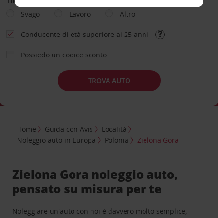
TIPOLOGIA DI NOLEGGIO
Svago
Lavoro
Altro
Conducente di età superiore ai 25 anni
Possiedo un codice sconto
TROVA AUTO
Home
Guida con Avis
Località
Noleggio auto in Europa
Polonia
Zielona Gora
Zielona Gora noleggio auto,
pensato su misura per te
Noleggiare un'auto con noi è davvero molto semplice,