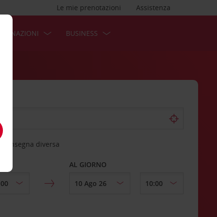
Le mie prenotazioni
Assistenza
STINAZIONI
BUSINESS
 riconsegna diversa
AL GIORNO