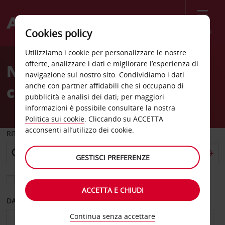
Menù
Cookies policy
Welcome
Utilizziamo i cookie per personalizzare le nostre
to
offerte, analizzare i dati e migliorare l’esperienza di
Noleggio auto Lublino
Avis
navigazione sul nostro sito. Condividiamo i dati
anche con partner affidabili che si occupano di
centro città
pubblicità e analisi dei dati; per maggiori
informazioni è possibile consultare la nostra
Politica sui cookie
. Cliccando su ACCETTA
acconsenti all’utilizzo dei cookie.
RITIRO DA
GESTISCI PREFERENZE
Scegli una località di riconsegna diversa
ACCETTA E CHIUDI
DAL GIORNO
AL GIORNO
Continua senza accettare