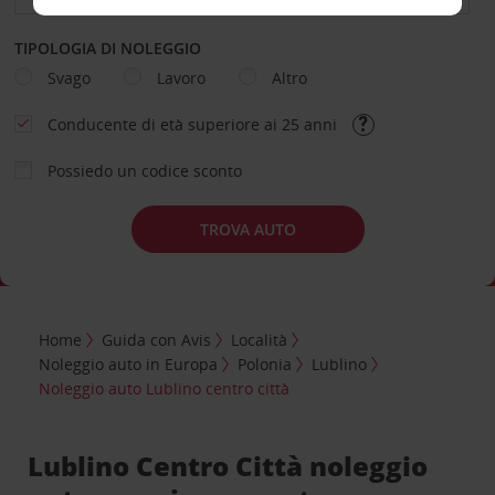
TIPOLOGIA DI NOLEGGIO
Svago
Lavoro
Altro
Conducente di età superiore ai 25 anni
Possiedo un codice sconto
TROVA AUTO
Home
Guida con Avis
Località
Noleggio auto in Europa
Polonia
Lublino
Noleggio auto Lublino centro città
Lublino Centro Città noleggio